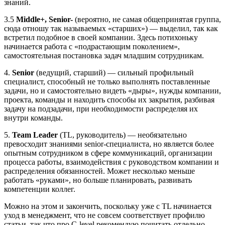
знаний.
3.5
Middle+, Senior-
(вероятно, не самая общепринятая группа,
сюда отношу так называемых «старших») — выделил, так как
встретил подобное в своей компании. Здесь потихоньку
начинается работа с «подрастающим поколением»,
самостоятельная постановка задач младшим сотрудникам.
4.
Senior
(ведущий, старший) — сильный профильный
специалист, способный не только выполнять поставленные
задачи, но и самостоятельно видеть «дыры», нужды компании,
проекта, команды и находить способы их закрытия, разбивая
задачу на подзадачи, при необходимости распределяя их
внутри команды.
5.
Team Leader
(TL, руководитель) — необязательно
превосходит знаниями senior-специалиста, но является более
опытным сотрудником в сфере коммуникаций, организации
процесса работы, взаимодействия с руководством компании и
распределения обязанностей. Может несколько меньше
работать «руками», но больше планировать, развивать
компетенции коллег.
Можно на этом и закончить, поскольку уже с TL начинается
уход в менеджмент, что не совсем соответствует профилю
статьи, так что про C-level рекомендую почитать отдельно.