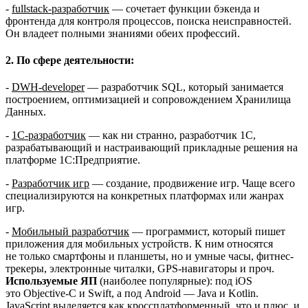
-
fullstack-разработчик
— сочетает функции бэкенда и
фронтенда для контроля процессов, поиска неисправностей.
Он владеет полными знаниями обеих профессий.
2. По сфере деятельности:
-
DWH-developer
— разработчик SQL, который занимается
построением, оптимизацией и сопровождением Хранилища
Данных.
-
1С-разработчик
— как ни странно, разработчик 1С,
разрабатывающий и настраивающий прикладные решения на
платформе 1С:Предприятие.
-
Разработчик игр
— создание, продвижение игр. Чаще всего
специализируются на конкретных платформах или жанрах
игр.
-
Мобильный разработчик
— программист, который пишет
приложения для мобильных устройств. К ним относятся
не только смартфоны и планшеты, но и умные часы, фитнес-
трекеры, электронные читалки, GPS-навигаторы и проч.
Используемые ЯП
(наиболее популярные): под iOS
это Objective-C и Swift, а под Android — Java и Kotlin.
JavaScript выделяется как кроссплатформенный, что и плюс, и