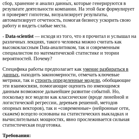
сбор, хранение и анализ данных, которые генерируются в
результате деятельности компании. На этой базе формулирует
и проверяет гипотезы, визуализирует результаты,
автоматизирует отчетность, помогая бизнесу ускорить свою
работу и видеть слабые места.
-
Data-scientist
— исходя из того, что я прочитал и услышал на
различных лекциях, такого человека можно считать как
высококлассным Data-аналитиком, так и современным
специалистом по математической статистике и теории
вероятностей. Почему?
Специфика работы предполагает как
умение разбираться в
данных
, находить закономерности, отмечать ключевые
метрики, так и
строить определенные модели
, обобщающие
эти взаимосвязи, помогающие оценить по имеющимся
данным возможное дальнейшее развитие событий. Но,
поскольку все модели как классические (вроде линейной и
логистической регрессии, деревьев решений, методов
опорных векторов), так и «современные» (нейронные сети,
скажем) всецело основаны на статистических выкладках и
вычислительных мощностях, явно прослеживается сильная
статистическая подготовка.
Требования: