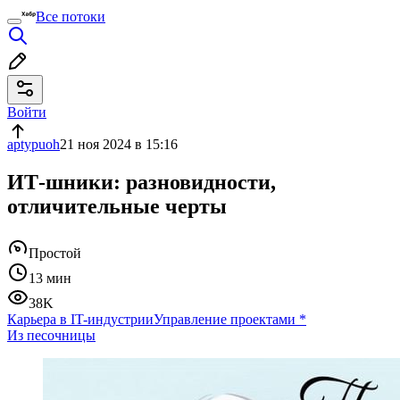
Все потоки
Войти
aptypuoh
21 ноя 2024 в 15:16
ИТ-шники: разновидности,
отличительные черты
Простой
13 мин
38K
Карьера в IT-индустрии
Управление проектами
*
Из песочницы