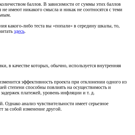
количеством баллов. В зависимости от суммы этих баллов
 не имеют никакого смысла и никак не соотносятся с теми
ьным.
ия какого-либо теста вы «попали» в середину шкалы, то,
очитать
здесь
.
ки, в качестве которых, обычно, используется внутренняя
 изменится эффективность проекта при отклонении одного из
шей степени способны повлиять на осуществимость и
задержек платежей, уровень инфляции и т. д.
ой. Однако анализ чувствительности имеет серьезное
т за собой изменение другой.