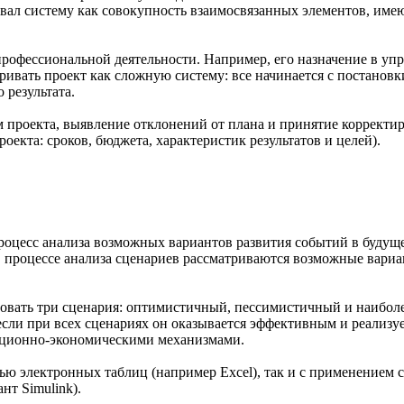
ивал систему как совокупность взаимосвязанных элементов, имею
д профессиональной деятельности. Например, его назначение в у
ивать проект как сложную систему: все начинается с постановки
результата.
 проекта, выявление отклонений от плана и принятие корректир
кта: сроков, бюджета, характеристик результатов и целей).
процесс анализа возможных вариантов развития событий в будуще
в процессе анализа сценариев рассматриваются возможные вари
овать три сценария: оптимистичный, пессимистичный и наиболе
 если при всех сценариях он оказывается эффективным и реализ
ационно-экономическими механизмами.
щью электронных таблиц (например Excel), так и с применение
нт Simulink).