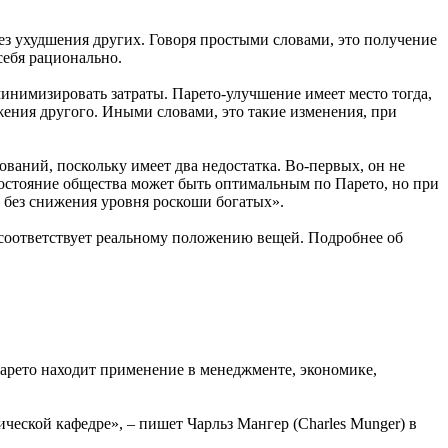
без ухудшения других. Говоря простыми словами, это получение
себя рационально.
минимизировать затраты. Парето-улучшение имеет место тогда,
ения другого. Иными словами, это такие изменения, при
ваний, поскольку имеет два недостатка. Во-первых, он не
состояние общества может быть оптимальным по Парето, но при
а без снижения уровня роскоши богатых».
а соответствует реальному положению вещей. Подробнее об
арето находит применение в менеджменте, экономике,
еской кафедре», – пишет Чарльз Мангер (Charles Munger) в