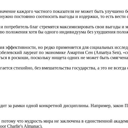
значение каждого частного показателя не может быть улучшено 
нужно постоянно соотносить выгоды и издержки, то есть вести 
 и потребитель благ стремятся максимизировать свои выгоды и 
ию положения хотя бы одного индивидуума без ухудшения полож
я эффективности, но редко применяется для социальных исследо
обелевский лауреат по экономике Амартия Сен (Amartya Sen), «
аться в роскоши, поскольку нищета одних не может быть смягчен
гается стихийно, без вмешательства государства, а это не всегд
ит за рамки одной конкретной дисциплины. Например, закон П
отому что мудрость мира не заключена в единственной академич
r Charlie's Almanac).