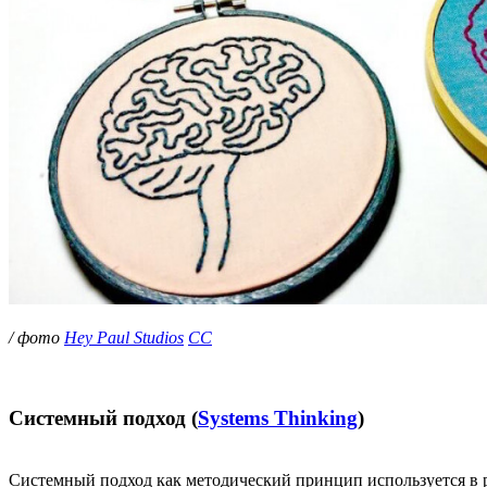
/ фото
Hey Paul Studios
CC
Системный подход (
Systems Thinking
)
Системный подход как методический принцип используется в р