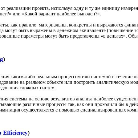
от реализации проекта, используя одну и ту же единицу измерен
нег?» или «Какой вариант наиболее выгоден?».
атраты, как правило, материальны, конкретны и выражаются фина
егда могут быть выражены в денежном эквиваленте (повышение э
ствованные параметры могут быть представлены «в деньгах». Обы
ng
)
ения каким-либо реальным процессом или системой в течение 
ледование на реальном объекте или построить аналитическую мод
едования сложных систем.
ия системы на основе результатов анализа наиболее существен
ывающие различные процессы так, как они проходили бы в дейс
 имитация осуществляется с помощью специализированных компь
o Efficiency
)