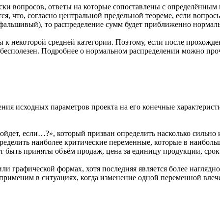
ски вопросов, ответы на которые сопоставлены с определённым 
я, что, согласно центральной предельной теореме, если вопросы
 фальшивый), то распределение сумм будет приближенно нормал
к некоторой средней категории. Поэтому, если после прохожден
т бесполезен. Подробнее о нормальном распределении можно пр
ния исходных параметров проекта на его конечные характеристи
зойдет, если…?», который призван определить насколько сильно
пределить наиболее критические переменные, которые в наиболь
 быть приняты объём продаж, цена за единицу продукции, срок 
или графической формах, хотя последняя является более наглядн
применим в ситуациях, когда изменение одной переменной влече