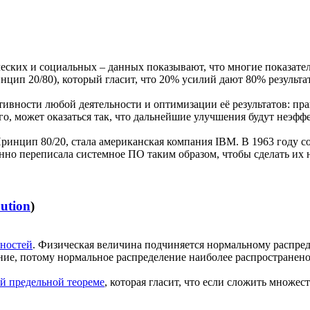
ских и социальных – данных показывают, что многие показател
нцип 20/80), который гласит, что 20% усилий дают 80% результа
ктивности любой деятельности и оптимизации её результатов: 
ого, может оказаться так, что дальнейшие улучшения будут неэ
ринцип 80/20, стала американская компания IBM. В 1963 году 
нно переписала системное ПО таким образом, чтобы сделать их
bution
)
тностей
. Физическая величина подчиняется нормальному распре
ние, потому нормальное распределение наиболее распространено
й предельной теореме
, которая гласит, что если сложить множ