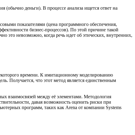
ия (обычно деньги). В процессе анализа ищется ответ на
нсовыми показателями (цена программного обеспечения,
ффективности бизнес-процессов). По этой причине такой
чно это невозможно, когда речь идет об этических, внутренних,
некоторого времени. К имитационному моделированию
ель. Получается, что этот метод является единственным
ных взаимосвязей между её элементами. Методология
твительности, давая возможность оценить риски при
ютерных программ, таких как Arena от компании Systems