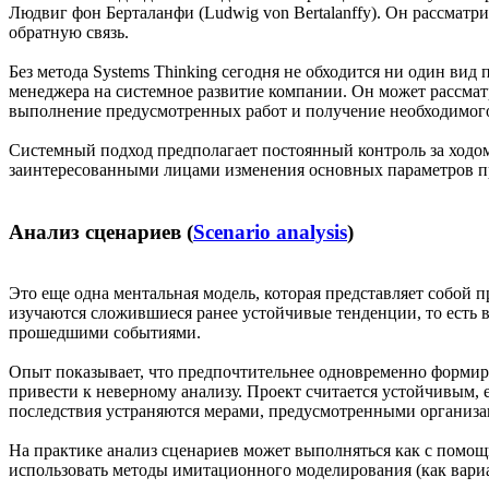
Людвиг фон Берталанфи (Ludwig von Bertalanffy). Он рассматр
обратную связь.
Без метода Systems Thinking сегодня не обходится ни один ви
менеджера на системное развитие компании. Он может рассматр
выполнение предусмотренных работ и получение необходимого 
Системный подход предполагает постоянный контроль за ходом
заинтересованными лицами изменения основных параметров прое
Анализ сценариев (
Scenario analysis
)
Это еще одна ментальная модель, которая представляет собой 
изучаются сложившиеся ранее устойчивые тенденции, то есть 
прошедшими событиями.
Опыт показывает, что предпочтительнее одновременно формир
привести к неверному анализу. Проект считается устойчивым,
последствия устраняются мерами, предусмотренными организ
На практике анализ сценариев может выполняться как с помо
использовать методы имитационного моделирования (как вариа