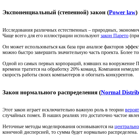
Экспоненциальный (степенной) закон (
Power law
)
Исследования различных естественных – природных, экономиче
Чаще всего для его иллюстрации используют
закон Парето
(при
Он может использоваться как база при анализе факторов эффе
можно быстро завершить значительную часть проекта. Более т
Одной из самых первых корпораций, взявших на вооружение П
времени тратится на обработку 20% команд. Компания немедле
скорость работы своих компьютеров и обогнать конкурентов.
Закон нормального распределения (
Normal Distri
Этот закон играет исключительно важную роль в теории
вероя
случайных помех. В наших реалиях это достаточно частое явле
Неточные методы моделирования основываются на
центрально
конечной дисперсией, то сумма будет нормально распределена.