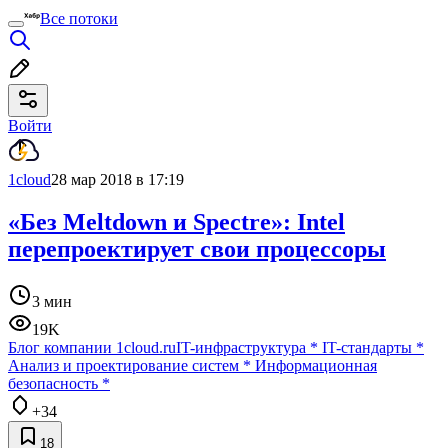
Все потоки
Войти
1cloud
28 мар 2018 в 17:19
«Без Meltdown и Spectre»: Intel
перепроектирует свои процессоры
3 мин
19K
Блог компании 1cloud.ru
IT-инфраструктура
*
IT-стандарты
*
Анализ и проектирование систем
*
Информационная
безопасность
*
+34
18