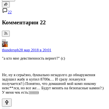
22
Комментарии
22
thunderspb
28 мар 2018 в 20:01
"а кто мне девственность вернет?" (с)
Не, ну я серьёзно, буквально незадолго до обнаружения
задушил жабу и купил 8700к… И сразу лоханулся
получается?:) Понятно, что домашний мой комп никому
невс**лся, но все же… Будут менять на безопасные камни?:)
У меня чек есть:))))))))