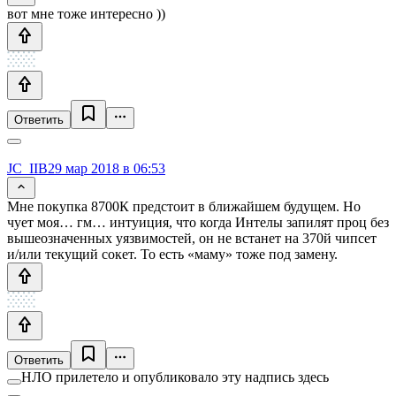
вот мне тоже интересно ))
Ответить
JC_IIB
29 мар 2018 в 06:53
Мне покупка 8700К предстоит в ближайшем будущем. Но
чует моя… гм… интуиция, что когда Интелы запилят проц без
вышеозначенных уязвимостей, он не встанет на 370й чипсет
и/или текущий сокет. То есть «маму» тоже под замену.
Ответить
НЛО прилетело и опубликовало эту надпись здесь