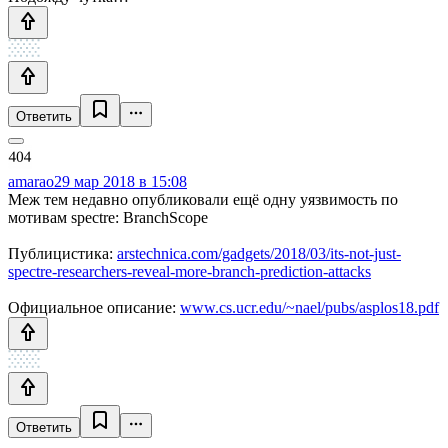
Ответить
amarao
29 мар 2018 в 15:08
Меж тем недавно опубликовали ещё одну уязвимость по
мотивам spectre: BranchScope
Публицистика:
arstechnica.com/gadgets/2018/03/its-not-just-
spectre-researchers-reveal-more-branch-prediction-attacks
Официальное описание:
www.cs.ucr.edu/~nael/pubs/asplos18.pdf
Ответить