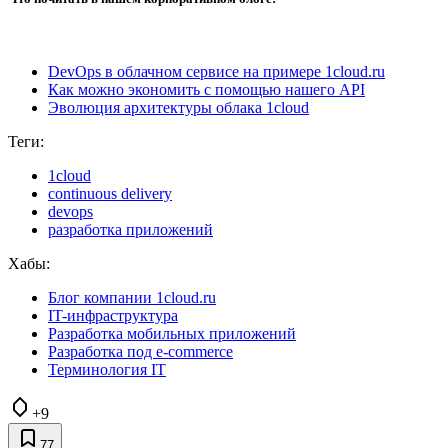
DevOps в облачном сервисе на примере 1cloud.ru
Как можно экономить с помощью нашего API
Эволюция архитектуры облака 1cloud
Теги:
1cloud
continuous delivery
devops
разработка приложений
Хабы:
Блог компании 1cloud.ru
IT-инфраструктура
Разработка мобильных приложений
Разработка под e-commerce
Терминология IT
+9
77