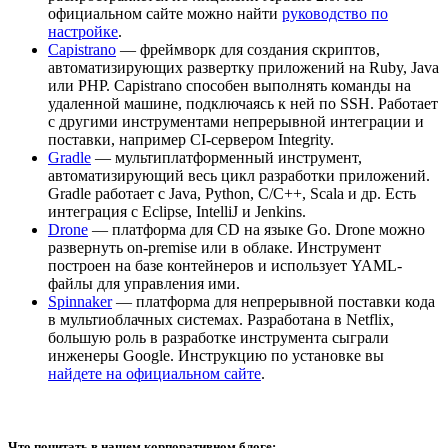
официальном сайте можно найти
руководство по
настройке
.
Capistrano
— фреймворк для создания скриптов,
автоматизирующих развертку приложений на Ruby, Java
или PHP. Capistrano способен выполнять команды на
удаленной машине, подключаясь к ней по SSH. Работает
с другими инструментами непрерывной интеграции и
поставки, например CI-сервером Integrity.
Gradle
— мультиплатформенный инструмент,
автоматизирующий весь цикл разработки приложений.
Gradle работает с Java, Python, C/C++, Scala и др. Есть
интеграция с Eclipse, IntelliJ и Jenkins.
Drone
— платформа для CD на языке Go. Drone можно
развернуть on-premise или в облаке. Инструмент
построен на базе контейнеров и использует YAML-
файлы для управления ими.
Spinnaker
— платформа для непрерывной поставки кода
в мультиоблачных системах. Разработана в Netflix,
большую роль в разработке инструмента сыграли
инженеры Google. Инструкцию по установке вы
найдете на официальном сайте
.
Что почитать в нашем корпоративном блоге: