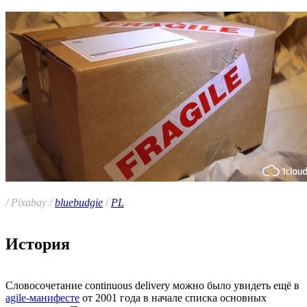
/ Pixabay /
bluebudgie
/
PL
История
Cловосочетание continuous delivery можно было увидеть ещё в
agile-манифесте
от 2001 года в начале списка основных