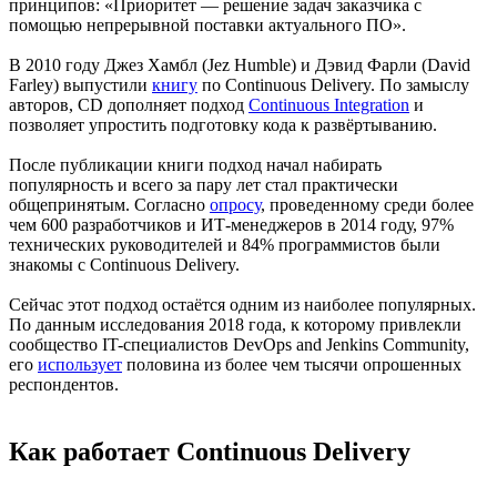
принципов: «Приоритет — решение задач заказчика с
помощью непрерывной поставки актуального ПО».
В 2010 году Джез Хамбл (Jez Humble) и Дэвид Фарли (David
Farley) выпустили
книгу
по Continuous Delivery. По замыслу
авторов, CD дополняет подход
Continuous Integration
и
позволяет упростить подготовку кода к развёртыванию.
После публикации книги подход начал набирать
популярность и всего за пару лет стал практически
общепринятым. Согласно
опросу
, проведенному среди более
чем 600 разработчиков и ИТ-менеджеров в 2014 году, 97%
технических руководителей и 84% программистов были
знакомы с Continuous Delivery.
Сейчас этот подход остаётся одним из наиболее популярных.
По данным исследования 2018 года, к которому привлекли
сообщество IT-специалистов DevOps and Jenkins Community,
его
использует
половина из более чем тысячи опрошенных
респондентов.
Как работает Continuous Delivery