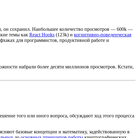
ы, он сохранил. Наибольшее количество просмотров — 600k —
акие темы как
React Hooks
(123k) и
когнитивно-поведенческая
йфхаках для программистов, продуктивной работе и
ожности набрали более десяти миллионов просмотров. Кстати,
ешение того или иного вопроса, обсуждают ход этого процесса
ясняют базовые концепции и математику, задействованную в
ельных
до
основных принципов работы
криптографических