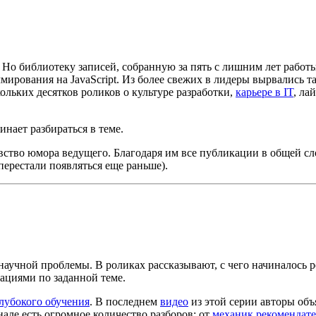
 Но библиотеку записей, собранную за пять с лишним лет работ
ирования на JavaScript. Из более свежих в лидеры вырвались т
кольких десятков роликов о культуре разработки,
карьере в IT
, ла
инает разбираться в теме.
ство юмора ведущего. Благодаря им все публикации в общей сл
перестали появляться еще раньше).
аучной проблемы. В роликах рассказывают, с чего начиналось р
ациями по заданной теме.
глубокого обучения
. В последнем
видео
из этой серии авторы объ
нале есть огромное количество разборов: от
механик рекомендат