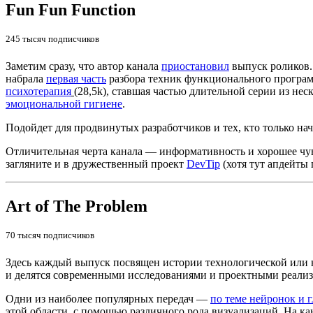
Fun Fun Function
245 тысяч подписчиков
Заметим сразу, что автор канала
приостановил
выпуск роликов.
набрала
первая часть
разбора техник функционального программ
психотерапия
(28,5k), ставшая частью длительной серии из нес
эмоциональной гигиене
.
Подойдет для продвинутых разработчиков и тех, кто только нач
Отличительная черта канала — информативность и хорошее чув
загляните и в дружественный проект
DevTip
(хотя тут апдейты 
Art of The Problem
70 тысяч подписчиков
Здесь каждый выпуск посвящен истории технологической или н
и делятся современными исследованиями и проектными реализ
Одни из наиболее популярных передач —
по теме нейронок и 
этой области, с помощью различного рода визуализаций. На ка