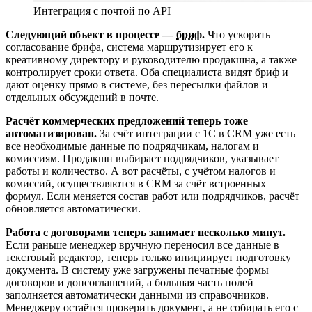
Интеграция с почтой по API
Следующий объект в процессе —
бриф
.
Что ускорить
согласование брифа, система маршрутизирует его к
креативному директору и руководителю продакшна, а также
контролирует сроки ответа. Оба специалиста видят бриф и
дают оценку прямо в системе, без пересылки файлов и
отдельных обсуждений в почте.
Расчёт коммерческих предложений теперь тоже
автоматизирован.
За счёт интеграции с 1С в CRM уже есть
все необходимые данные по подрядчикам, налогам и
комиссиям. Продакшн выбирает подрядчиков, указывает
работы и количество. А вот расчёты, с учётом налогов и
комиссий, осуществляются в CRM за счёт встроенных
формул. Если меняется состав работ или подрядчиков, расчёт
обновляется автоматически.
Работа с договорами теперь занимает несколько минут.
Если раньше менеджер вручную переносил все данные в
текстовый редактор, теперь только инициирует подготовку
документа. В систему уже загружены печатные формы
договоров и допсоглашений, а большая часть полей
заполняется автоматически данными из справочников.
Менеджеру остаётся проверить документ, а не собирать его с