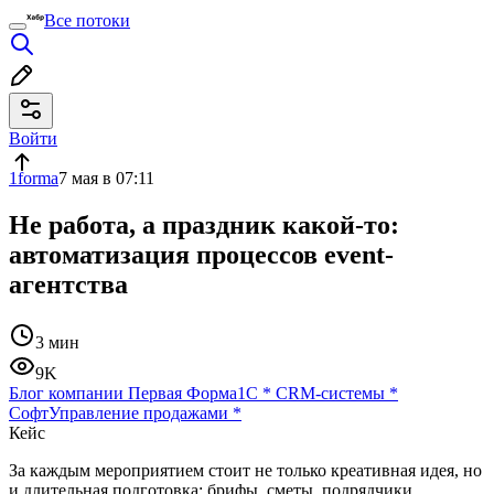
Все потоки
Войти
1forma
7 мая в 07:11
Не работа, а праздник какой-то:
автоматизация процессов event-
агентства
3 мин
9K
Блог компании Первая Форма
1С
*
CRM-системы
*
Софт
Управление продажами
*
Кейс
За каждым мероприятием стоит не только креативная идея, но
и длительная подготовка: брифы, сметы, подрядчики,