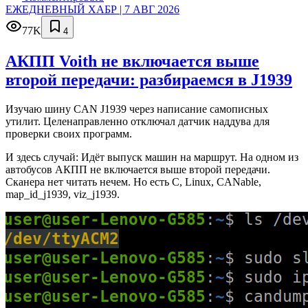
ЕЖЕДНЕВНЫЙ ХАБР | 7 АВГ 2026
77K
4
АКПП Voith не включается выше
второй передачи: разбираемся в J1939
Изучаю шину CAN J1939 через написание самописных
утилит. Целенаправленно отключал датчик наддува для
проверки своих программ.
И здесь случай: Идёт выпуск машин на маршрут. На одном из
автобусов АКПП не включается выше второй передачи.
Сканера нет читать нечем. Но есть C, Linux, CANable,
map_id_j1939, viz_j1939.