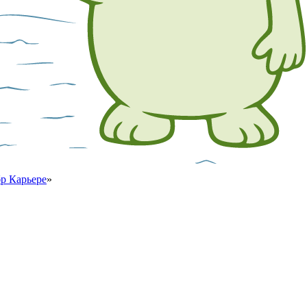
р Карьере
»