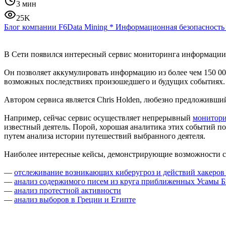
3 мин
25K
Блог компании F6
Data Mining
*
Информационная безопасность
В Сети появился интересный сервис мониторинга информаци
Он позволяет аккумулировать информацию из более чем 150 0
возможных последствиях произошедшего и будущих событиях.
Автором сервиса является Chris Holden, любезно предложивший
Например, сейчас сервис осуществляет непрерывный
монитор
известный деятель. Порой, хорошая аналитика этих событий п
путем анализа истории путешествий выбранного деятеля.
Наиболее интересные кейсы, демонстрирующие возможности 
—
отслеживание возникающих киберугроз и действий хакеров
—
анализ содержимого писем из круга приближенных Усамы 
—
анализ протестной активности
—
анализ выборов в Греции и Египте