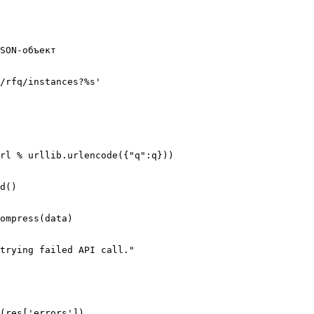
SON-объект

(res['errors'])
