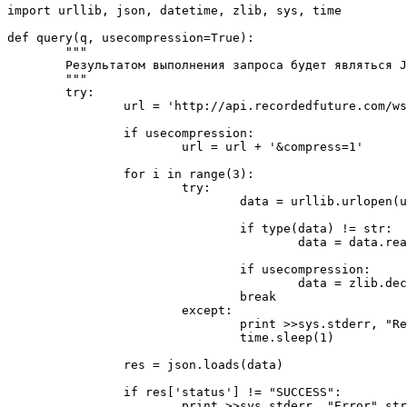
import urllib, json, datetime, zlib, sys, time

def query(q, usecompression=True):

	"""

        Результатом выполнения запроса будет являться J
	"""

	try:

		url = 'http://api.recordedfuture.com/ws/rfq/instances?%s'

		if usecompression:

			url = url + '&compress=1'

		for i in range(3):

			try:

				data = urllib.urlopen(url % urllib.urlencode({"q":q}))

				if type(data) != str:

					data = data.read()

				if usecompression:

					data = zlib.decompress(data)

				break

			except:

				print >>sys.stderr, "Retrying failed API call."

				time.sleep(1)

                res = json.loads(data)

                if res['status'] != "SUCCESS":

                        print >>sys.stderr, "Error",str