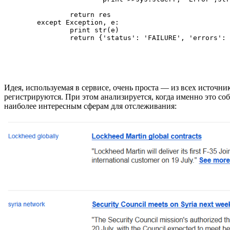
		return res

	except Exception, e:

		print str(e)

		return {'status': 'FAILURE', 'errors': str(e)}

Идея, используемая в сервисе, очень проста — из всех источн
регистрируются. При этом анализируется, когда именно это со
наиболее интересным сферам для отслеживания: