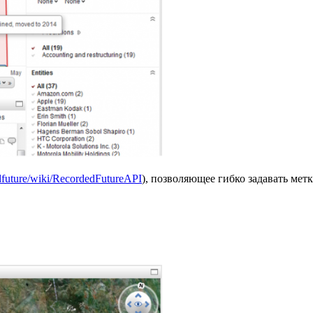
edfuture/wiki/RecordedFutureAPI
), позволяющее гибко задавать мет