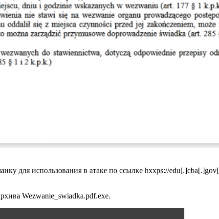
ку для использования в атаке по ссылке hxxps://edu[.]cba[.]gov
хива Wezwanie_swiadka.pdf.exe.