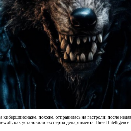
а кибершпионаже, похоже, отправилась на гастроли: после нед
ewolf, как установили эксперты департамента Threat Intelligen