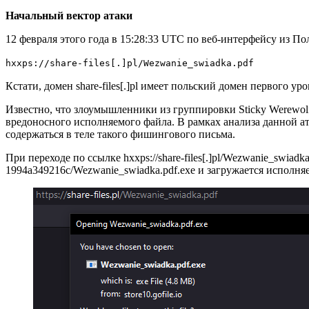
Начальный вектор атаки
12 февраля этого года в 15:28:33 UTC по веб-интерфейсу из По
hxxps://share-files[.]pl/Wezwanie_swiadka.pdf
Кстати, домен share-files[.]pl имеет польский домен первого уров
Известно, что злоумышленники из группировки Sticky Werewol
вредоносного исполняемого файла. В рамках анализа данной атак
содержаться в теле такого фишингового письма.
При переходе по ссылке hxxps://share-files[.]pl/Wezwanie_swiadka.
1994a349216c/Wezwanie_swiadka.pdf.exe и загружается исполняе