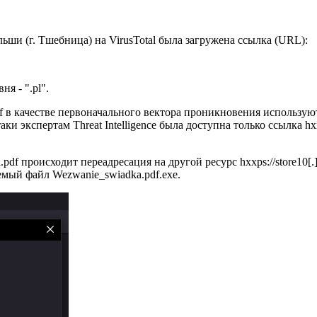
льши (г. Тшебница) на VirusTotal была загружена ссылка (URL):
ня - ".pl".
f в качестве первоначального вектора проникновения использу
и экспертам Threat Intelligence была доступна только ссылка hxxp
pdf происходит переадресация на другой ресурс hxxps://store10[.]g
мый файл Wezwanie_swiadka.pdf.exe.