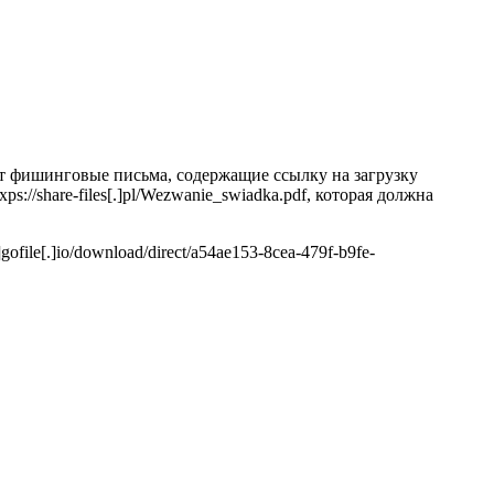
ют фишинговые письма, содержащие ссылку на загрузку
s://share-files[.]pl/Wezwanie_swiadka.pdf, которая должна
ofile[.]io/download/direct/a54ae153-8cea-479f-b9fe-