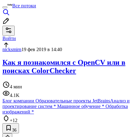
Все потоки
Войти
nicksmirn
19 фев 2019 в 14:40
Как я познакомился с OpenCV или в
поисках ColorChecker
4 мин
4.1K
Блог компании Образовательные проекты JetBrains
Анализ и
проектирование систем
*
Машинное обучение
*
Обработка
изображений
*
+12
36