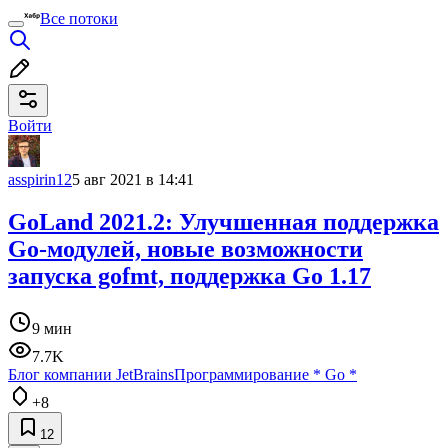
Все потоки
Войти
asspirin12
5 авг 2021 в 14:41
GoLand 2021.2: Улучшенная поддержка
Go-модулей, новые возможности
запуска gofmt, поддержка Go 1.17
9 мин
7.7K
Блог компании JetBrains
Программирование
*
Go
*
+8
12