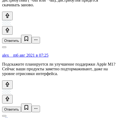
дистрибутива (*-bin или *-all), дистрибутив придётся
скачивать заново.
Ответить
alex__m
6 авг 2021 в 07:25
Подскажите планируется ли улучшение поддержки Apple M1?
Сейчас ваши продукты заметно подтормаживают, даже на
уровне отрисовки интерфейса.
Ответить