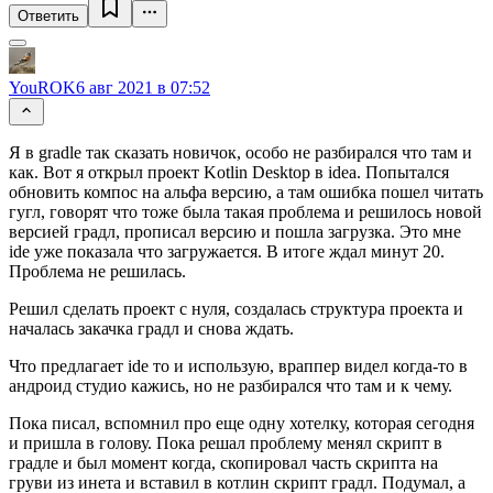
Ответить
YouROK
6 авг 2021 в 07:52
Я в gradle так сказать новичок, особо не разбирался что там и
как. Вот я открыл проект Kotlin Desktop в idea. Попытался
обновить компос на альфа версию, а там ошибка пошел читать
гугл, говорят что тоже была такая проблема и решилось новой
версией градл, прописал версию и пошла загрузка. Это мне
ide уже показала что загружается. В итоге ждал минут 20.
Проблема не решилась.
Решил сделать проект с нуля, создалась структура проекта и
началась закачка градл и снова ждать.
Что предлагает ide то и использую, враппер видел когда-то в
андроид студио кажись, но не разбирался что там и к чему.
Пока писал, вспомнил про еще одну хотелку, которая сегодня
и пришла в голову. Пока решал проблему менял скрипт в
градле и был момент когда, скопировал часть скрипта на
груви из инета и вставил в котлин скрипт градл. Подумал, а