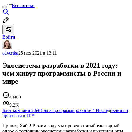
Все потоки
Войти
advertka
25 ноя 2021 в 13:11
Экосистема разработки в 2021 году:
чем живут программисты в России и
мире
4 мин
9.2K
Блог компании JetBrains
Программирование
*
Исследования и
прогнозы в IT
*
Привет, Хабр! В этом году мы провели пятый ежегодный
опрос о состоянии экосистемы разработки и выяснили, чем