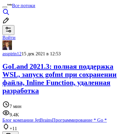
Все потоки
Войти
asspirin12
15 дек 2021 в 12:53
GoLand 2021.3: полная поддержка
WSL, запуск gofmt при сохранении
файла, Inline Function, удаленная
разработка
7 мин
9.4K
Блог компании JetBrains
Программирование
*
Go
*
+11