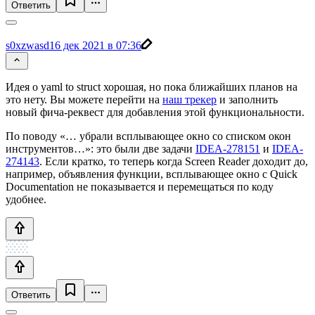
Ответить
s0xzwasd
16 дек 2021 в 07:36
Идея о yaml to struct хорошая, но пока ближайших планов на
это нету. Вы можете перейти на
наш трекер
и заполнить
новый фича-реквест для добавления этой функциональности.
По поводу «… убрали всплывающее окно со списком окон
инструментов…»: это были две задачи
IDEA-278151
и
IDEA-
274143
. Если кратко, то теперь когда Screen Reader доходит до,
например, объявления функции, всплывающее окно с Quick
Documentation не показывается и перемещаться по коду
удобнее.
Ответить