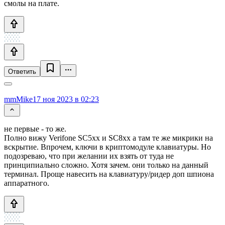
смолы на плате.
Ответить
mmMike
17 ноя 2023 в 02:23
не первые - то же.
Полно вижу Verifone SC5xx и SC8xx а там те же микрики на
вскрытие. Впрочем, ключи в криптомодуле клавиатуры. Но
подозреваю, что при желании их взять от туда не
принципиально сложно. Хотя зачем. они только на данный
терминал. Проще навесить на клавиатуру/ридер доп шпиона
аппаратного.