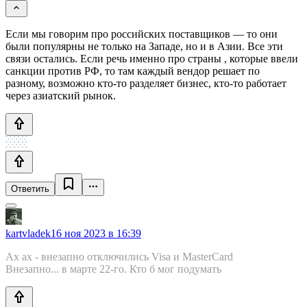
Если мы говорим про российских поставщиков — то они
были популярны не только на Западе, но и в Азии. Все эти
связи остались. Если речь именно про страны , которые ввели
санкции против РФ, то там каждый вендор решает по
разному, возможно кто-то разделяет бизнес, кто-то работает
через азиатский рынок.
Ответить
kartvladek
16 ноя 2023 в 16:39
Ах ах - внезапно отключились Visa и MasterCard
Внезапно... в марте 22-го. Кто б мог подумать