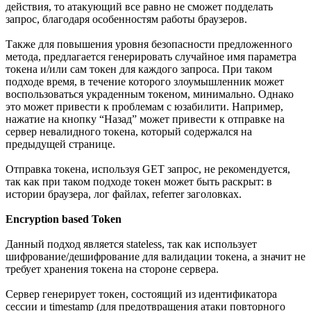
действия, то атакующий все равно не сможет подделать
запрос, благодаря особенностям работы браузеров.
Также для повышения уровня безопасности предложенного
метода, предлагается генерировать случайное имя параметра
токена и/или сам токен для каждого запроса. При таком
подходе время, в течение которого злоумышленник может
воспользоваться украденным токеном, минимально. Однако
это может привести к проблемам с юзабилити. Например,
нажатие на кнопку “Назад” может привести к отправке на
сервер невалидного токена, который содержался на
предыдущей странице.
Отправка токена, используя GET запрос, не рекомендуется,
так как при таком подходе токен может быть раскрыт: в
истории браузера, лог файлах, referrer заголовках.
Encryption based Token
Данный подход является stateless, так как использует
шифрование/дешифрование для валидации токена, а значит не
требует хранения токена на стороне сервера.
Сервер генерирует токен, состоящий из идентификатора
сессии и timestamp (для предотвращения атаки повторного