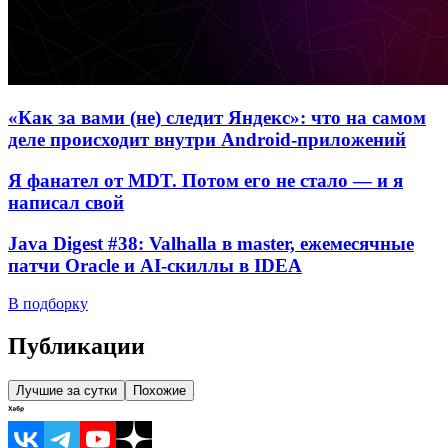
«Как за вами (не) следит Яндекс»: что на самом
деле происходит внутри Android-приложений
Я фанател от MDT. Потом его не стало — и я
написал свой
Java Digest #38: Valhalla в master, ежемесячные
патчи Oracle и AI-скиллы в IDEA
В подборку
Публикации
Лучшие за сутки
Похожие