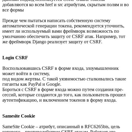
добавляются ко всем href и src атрибутам, скрытым полям и во
все формы
Прежде чем пытаться написать собственную систему
автоматической генерации токена, рекомендуется уточнить,
имеет ли используемый вами фреймворк возможность по
умолчанию обеспечить защиту от CSRF атак. Например, тот
же фреймворк Django реализует защиту от CSRF.
Login CSRF
Воспользовавшись CSRF в форме входа, злоумышленник
может войти в систему,
под видом жертвы. С такой уязвимостью сталкивались такие
гиганты как PayPal и Google.
Бороться с CSRF в форме входа можно путем создания пре-
сессий, которые создаются до того, как пользователь прошел
аутентификацию, и включением токенов в форму входа.
Samesite Cookie
SameSite Cookie – атрибут, описанный в RFC6265bis, цель
которого – противодействие CSRF атакам. Работает это