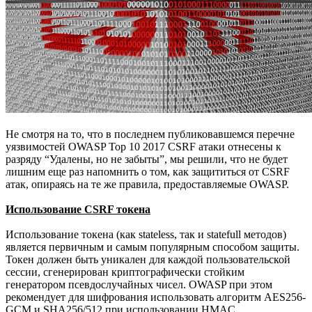
Не смотря на то, что в последнем публиковавшемся перечне
уязвимостей OWASP Top 10 2017 CSRF атаки отнесены к
разряду “Удалены, но не забыты”, мы решили, что не будет
лишним еще раз напомнить о том, как защититься от CSRF
атак, опираясь на те же правила, предоставляемые OWASP.
Использование CSRF токена
Использование токена (как stateless, так и statefull методов)
является первичным и самым популярным способом защиты.
Токен должен быть уникален для каждой пользовательской
сессии, сгенерирован криптографически стойким
генератором псевдослучайных чисел. OWASP при этом
рекомендует для шифрования использовать алгоритм AES256-
GCM и SHA256/512 при использовании HMAC.