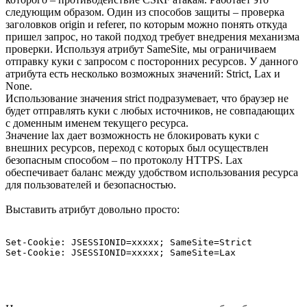
следующим образом. Один из способов защиты – проверка
заголовков origin и referer, по которым можно понять откуда
пришел запрос, но такой подход требует внедрения механизма
проверки. Используя атрибут SameSite, мы ограничиваем
отправку куки с запросом с посторонних ресурсов. У данного
атрибута есть несколько возможных значений: Strict, Lax и
None.
Использование значения strict подразумевает, что браузер не
будет отправлять куки с любых источников, не совпадающих
с доменным именем текущего ресурса.
Значение lax дает возможность не блокировать куки с
внешних ресурсов, переход с которых был осуществлен
безопасным способом – по протоколу HTTPS. Lax
обеспечивает баланс между удобством использования ресурса
для пользователей и безопасностью.
Выставить атрибут довольно просто:
Set-Cookie: JSESSIONID=xxxxx; SameSite=Strict

Set-Cookie: JSESSIONID=xxxxx; SameSite=Lax