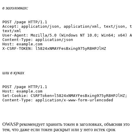
в заголовках:
POST /page HTTP/1.1

Accept: application/json, application/xml, text/json, t
text/xml

User-Agent: Mozilla/5.0 (Windows NT 10.0; Win64; x64) A
Content-Type: application/json

Host: example.com

X-CSRF-TOKEN: l5824xNMAYFesBxing975yR8HPJlHZ
или в куках
POST /page HTTP/1.1

Host: example.com

Set-Cookie: CSRFToken=l5824xNMAYFesBxing975yR8HPJlHZ;

Content-Type: application/x-www-form-urlencoded
OWASP рекомендует хранить токен в заголовках, объясняя это
тем, что даже если токен раскрыт или у него истек срок