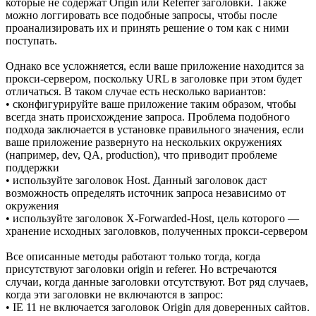
которые не содержат Origin или Referrer заголовки. Также
можно логгировать все подобные запросы, чтобы после
проанализировать их и принять решение о том как с ними
поступать.
Однако все усложняется, если ваше приложение находится за
прокси-сервером, поскольку URL в заголовке при этом будет
отличаться. В таком случае есть несколько вариантов:
• сконфигурируйте ваше приложение таким образом, чтобы
всегда знать происхождение запроса. Проблема подобного
подхода заключается в установке правильного значения, если
ваше приложение развернуто на нескольких окружениях
(например, dev, QA, production), что приводит проблеме
поддержки
• используйте заголовок Host. Данный заголовок даст
возможность определять источник запроса независимо от
окружения
• используйте заголовок X-Forwarded-Host, цель которого —
хранение исходных заголовков, полученных прокси-сервером
Все описанные методы работают только тогда, когда
присутствуют заголовки origin и referer. Но встречаются
случаи, когда данные заголовки отсутствуют. Вот ряд случаев,
когда эти заголовки не включаются в запрос:
• IE 11 не включается заголовок Origin для доверенных сайтов.