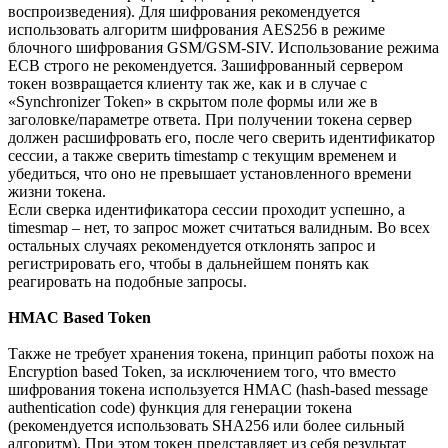
воспроизведения). Для шифрования рекомендуется
использовать алгоритм шифрования AES256 в режиме
блочного шифрования GSM/GSM-SIV. Использование режима
ECB строго не рекомендуется. Зашифрованный сервером
токен возвращается клиенту так же, как и в случае с
«Synchronizer Token» в скрытом поле формы или же в
заголовке/параметре ответа. При получении токена сервер
должен расшифровать его, после чего сверить идентификатор
сессии, а также сверить timestamp с текущим временем и
убедиться, что оно не превышает установленного времени
жизни токена.
Если сверка идентификатора сессии проходит успешно, а
timesmap – нет, то запрос может считаться валидным. Во всех
остальных случаях рекомендуется отклонять запрос и
регистрировать его, чтобы в дальнейшем понять как
реагировать на подобные запросы.
HMAC Based Token
Также не требует хранения токена, принцип работы похож на
Encryption based Token, за исключением того, что вместо
шифрования токена используется HMAC (hash-based message
authentication code) функция для генерации токена
(рекомендуется использовать SHA256 или более сильный
алгоритм). При этом токен представляет из себя результат