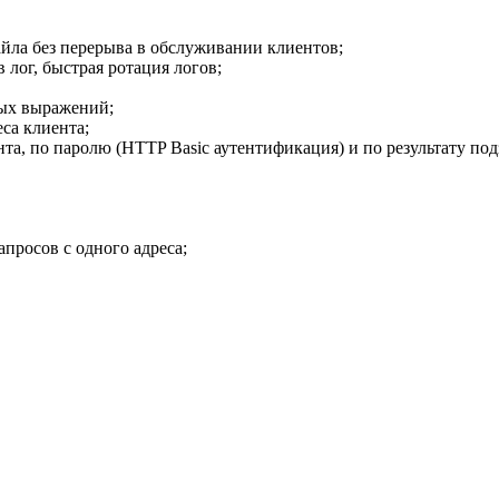
йла без перерыва в обслуживании клиентов;
 лог, быстрая ротация логов;
ных выражений;
са клиента;
та, по паролю (HTTP Basic аутентификация) и по результату под
просов с одного адреса;