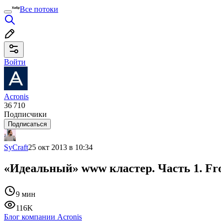
Все потоки
Войти
Acronis
36 710
Подписчики
Подписаться
SyCraft
25 окт 2013 в 10:34
«Идеальный» www кластер. Часть 1. Fro
9 мин
116K
Блог компании Acronis