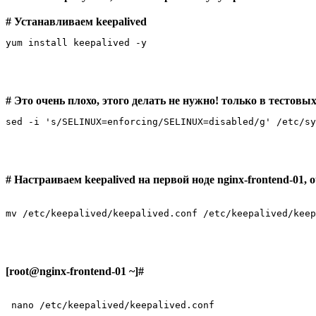
# Устанавливаем keepalived
yum install keepalived -y 
# Это очень плохо, этого делать не нужно! только в тестовы
sed -i 's/SELINUX=enforcing/SELINUX=disabled/g' /etc/sy
# Настраиваем keepalived на первой ноде nginx-frontend-01, 
mv /etc/keepalived/keepalived.conf /etc/keepalived/keep
[root@nginx-frontend-01 ~]#
 nano /etc/keepalived/keepalived.conf 