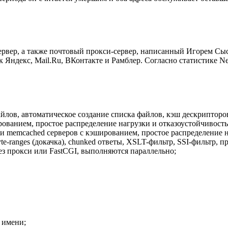
сервер, а также почтовый прокси-сервер, написанный Игорем Сы
 Яндекс, Mail.Ru, ВКонтакте и Рамблер. Согласно статистике Ne
йлов, автоматическое создание списка файлов, кэш дескрипторо
ованием, простое распределение нагрузки и отказоустойчивость
и memcached серверов с кэшированием, простое распределение н
yte-ranges (докачка), chunked ответы, XSLT-фильтр, SSI-фильтр,
ез прокси или FastCGI, выполняются параллельно;
 имени;