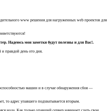
водительного www решения для нагруженных web проектов для
риветствуются!
ер. Надеюсь мои заметки будут полезны и для Вас!.
 и правдой день ото дня.
ботоспособностью машин и в случае обнаружения сбоя —
ет, то адрес упавшего подхватывается вторым.
яся нода. Как только упавший сервер начинает слать свои