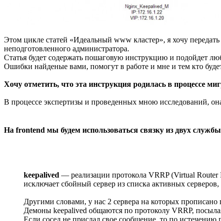
Этом цикле статей «Идеальный www кластер», я хочу передат
неподготовленного администратора.
Статья будет содержать пошаговую инструкцию и подойдет люб
Ошибки найденые вами, помогут в работе и мне и тем кто буде
Хочу отметить, что эта инструкция родилась в процессе м
В процессе экспертизы и проведенных мною исследований, она 
На frontend мы будем использоваться связку из двух службы
keepalived
— реализации протокола VRRP (Virtual Router 
исключает сбойный сервер из списка активных серверов, 
Другими словами, у нас 2 сервера на которых прописано 
Демоны keepalived общаются по протоколу VRRP, посылая 
Если сосед не прислал свое сообщение, то по истечению 