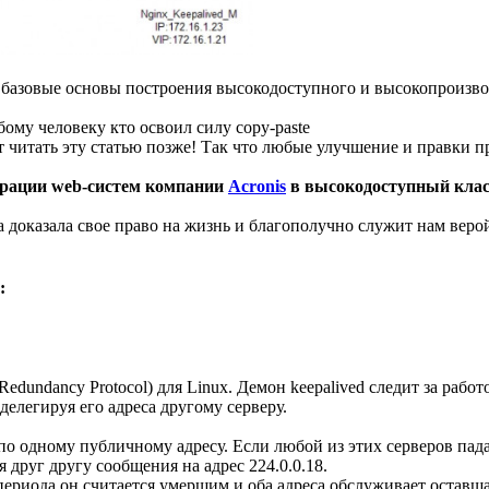
ь базовые основы построения высокодоступного и высокопроиз
ому человеку кто освоил силу copy-paste
т читать эту статью позже! Так что любые улучшение и правки п
играции web-систем компании
Acronis
в высокодоступный класт
доказала свое право на жизнь и благополучно служит нам верой
:
Redundancy Protocol) для Linux. Демон keepalived следит за ра
делегируя его адреса другому серверу.
по одному публичному адресу. Если любой из этих серверов пада
друг другу сообщения на адрес 224.0.0.18.
периода он считается умершим и оба адреса обслуживает оставша