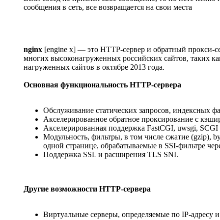
сообщения в сеть, все возвращается на свои места
nginx
[engine x] — это HTTP-сервер и обратный прокси-
многих высоконагруженных российских сайтов, таких как
нагруженных сайтов в октябре 2013 года.
Основная функциональность HTTP-сервера
Обслуживание статических запросов, индексных фа
Акселерированное обратное проксирование с кэшир
Акселерированная поддержка FastCGI, uwsgi, SCGI 
Модульность, фильтры, в том числе сжатие (gzip), b
одной странице, обрабатываемые в SSI-фильтре чер
Поддержка SSL и расширения TLS SNI.
Другие возможности HTTP-сервера
Виртуальные серверы, определяемые по IP-адресу и