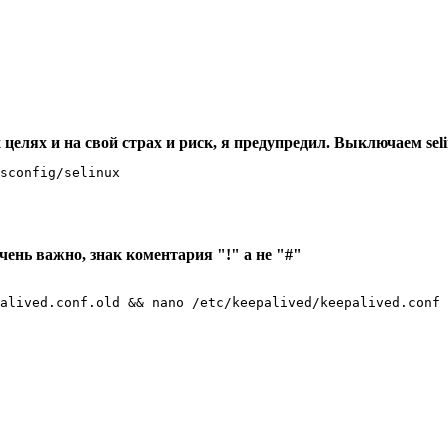
х целях и на свой страх и риск, я предупредил. Выключаем sel
sconfig/selinux 
очень важно, знак коментария "!" а не "#"
alived.conf.old && nano /etc/keepalived/keepalived.conf 