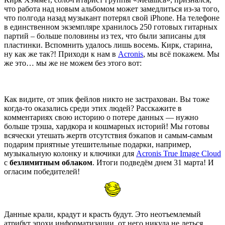
что работа над новым альбомом может замедлиться из-за того,
что полгода назад музыкант потерял свой iPhone. На телефоне
в единственном экземпляре хранилось 250 готовых гитарных
партий – больше половины из тех, что были записаны для
пластинки. Вспомнить удалось лишь восемь. Кирк, старина,
ну как же так?! Приходи к нам в
Acronis
, мы всё покажем. Мы
же это… мы же не можем без этого вот:
Как видите, от эпик фейлов никто не застрахован. Вы тоже
когда-то оказались среди этих людей? Расскажите в
комментариях свою историю о потере данных — нужно
больше трэша, хардкора и кошмарных историй! Мы готовы
всячески утешать жертв отсутствия бэкапов и самым-самым
подарим приятные утешительные подарки, например,
музыкальную колонку и ключики для
Acronis True Image Cloud
с
безлимитным облаком
. Итоги подведём днем 31 марта! И
огласим победителей!
Данные крали, крадут и красть будут. Это неотъемлемый
атрибут эпохи информатизации, от него никуда не деться.