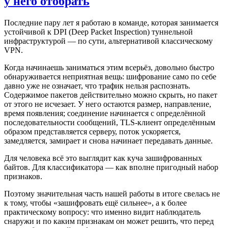
у него отобрать
Последние пару лет я работаю в команде, которая занимается
устойчивой к DPI (Deep Packet Inspection) туннельной
инфраструктурой — по сути, альтернативой классическому
VPN.
Когда начинаешь заниматься этим всерьёз, довольно быстро
обнаруживается неприятная вещь: шифрование само по себе
давно уже не означает, что трафик нельзя распознать.
Содержимое пакетов действительно можно скрыть, но пакет
от этого не исчезает. У него остаются размер, направление,
время появления; соединение начинается с определённой
последовательности сообщений, TLS-клиент определённым
образом представляется серверу, поток ускоряется,
замедляется, замирает и снова начинает передавать данные.
Для человека всё это выглядит как куча зашифрованных
байтов. Для классификатора — как вполне пригодный набор
признаков.
Поэтому значительная часть нашей работы в итоге свелась не
к тому, чтобы «зашифровать ещё сильнее», а к более
практическому вопросу: что именно видит наблюдатель
снаружи и по каким признакам он может решить, что перед