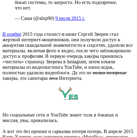
бекап системы, то запросто. Но есть подозрение,
что нет.
— Саша (@alxp90)
9 июля 2015 г.
В ноябре
2015 года стилист-в-шоке Сергей Зверев стал
жертвой интернет-мошенников, они получили доступ к
аккаунтам скандальной знаменитости в соцсетях, удалили все
материалы, включая фото и видео, после чего заблокировали
доступ к профилям. В первую очередь хакеры принялись
«чистить» страницу Зверева в Instagram, затем изъяли
материалы из видеохостинга YouTube, и напоследок,
полностью удалили видеоблоги. Да это не
волки позорные
хакеры, это санитары
леса
Интернета.
Но социальные сети и YouTube знают толк в бэкапах и
миссия, увы, провалилась.
А вот это без иронии и сарказма потеря потерь. В апреле 2015
Кирк Хэммет, соло-гитарист группы «Metallica», признался,