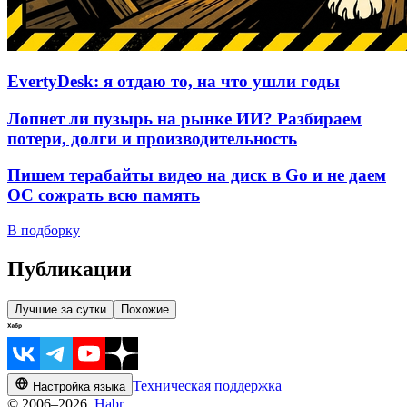
EvertyDesk: я отдаю то, на что ушли годы
Лопнет ли пузырь на рынке ИИ? Разбираем
потери, долги и производительность
Пишем терабайты видео на диск в Go и не даем
ОС сожрать всю память
В подборку
Публикации
Лучшие за сутки
Похожие
Техническая поддержка
Настройка языка
© 2006–2026,
Habr