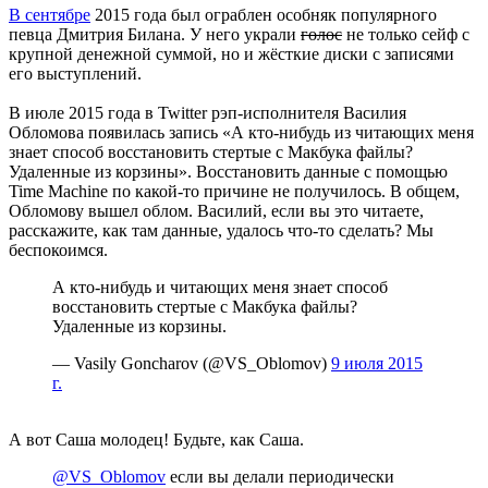
В сентябре
2015 года был ограблен особняк популярного
певца Дмитрия Билана. У него украли
голос
не только сейф с
крупной денежной суммой, но и жёсткие диски с записями
его выступлений.
В июле 2015 года в Twitter рэп-исполнителя Василия
Обломова появилась запись «А кто-нибудь из читающих меня
знает способ восстановить стертые с Макбука файлы?
Удаленные из корзины». Восстановить данные с помощью
Time Machine по какой-то причине не получилось. В общем,
Обломову вышел облом. Василий, если вы это читаете,
расскажите, как там данные, удалось что-то сделать? Мы
беспокоимся.
А кто-нибудь и читающих меня знает способ
восстановить стертые с Макбука файлы?
Удаленные из корзины.
— Vasily Goncharov (@VS_Oblomov)
9 июля 2015
г.
А вот Саша молодец! Будьте, как Саша.
@VS_Oblomov
если вы делали периодически