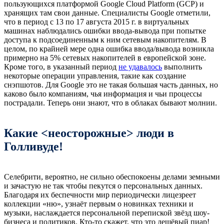
пользующихся платформой Google Cloud Platform (GCP) и
хранящих там свои данные. Специалисты Google отметили,
что в период с 13 по 17 августа 2015 г. в виртуальных
машинах наблюдались ошибки ввода-вывода при попытке
доступа к подсоединенным к ним сетевым накопителям. В
целом, по крайней мере одна ошибка ввода/вывода возникла
примерно на 5% сетевых накопителей в европейской зоне.
Кроме того, в указанный период
не удавалось
выполнить
некоторые операции управления, такие как создание
снэпшотов. Для Google это не такая большая часть данных, но
каково было компаниям, чья информация и чьи процессы
пострадали. Теперь они знают, что в облаках бывают молнии.
Какие <неосторожные> люди в
Голливуде!
Селебрити, вероятно, не сильно обеспокоены делами земными
и зачастую не так чтобы пекутся о персональных данных.
Благодаря их беспечности мир периодически лицезреет
коллекции «ню», узнаёт первым о новинках техники и
музыки, наслаждается персональной перепиской звёзд шоу-
бизнеса и политиков. Кто-то скажет, что это дешёвый пиар!