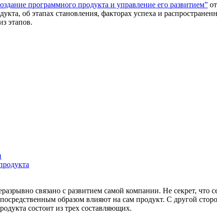
Создание программного продукта и управление его развитием”
от
укта, об этапах становления, факторах успеха и распространенн
з этапов.
и
продукта
неразрывно связано с развитием самой компании. Не секрет, что
епосредственным образом влияют на сам продукт. С другой стор
родукта состоит из трех составляющих.