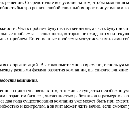
их решении. Сосредоточьте все усилия на том, чтобы компания 
особность быстро решить любой сложный вопрос станут вашим 
ложности. Часть проблем будут естественными, а часть будут н
альные проблемы — сложности, которые не ожидаются на текуще
ьных проблем. Естественные проблемы могут исчезнуть сами со
всех организаций. Вы сэкономите много времени, используя мо
 между разными фазами развития компании, вы снизите влияние 
лодости компании.
нного цикла человека в том, что живые существа неизбежно уми
им возрастом бизнеса, численностью работников и размером акт
ез два года существования компания уже может быть при смерти 
гибкостью и контролем, а значит может жить вечно, если сможет