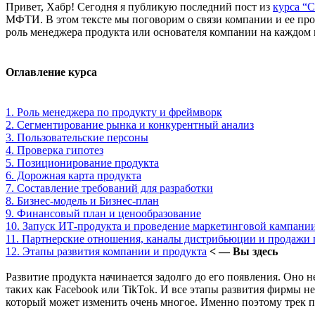
Привет, Хабр! Сегодня я публикую последний пост из
курса “
МФТИ. В этом тексте мы поговорим о связи компании и ее прод
роль менеджера продукта или основателя компании на каждом и
Оглавление курса
1. Роль менеджера по продукту и фреймворк
2. Сегментирование рынка и конкурентный анализ
3. Пользовательские персоны
4. Проверка гипотез
5. Позиционирование продукта
6. Дорожная карта продукта
7. Составление требований для разработки
8. Бизнес-модель и Бизнес-план
9. Финансовый план и ценообразование
10. Запуск ИТ-продукта и проведение маркетинговой кампани
11. Партнерские отношения, каналы дистрибьюции и продажи 
12. Этапы развития компании и продукта
< — Вы здесь
Развитие продукта начинается задолго до его появления. Оно 
таких как Facebook или TikTok. И все этапы развития фирмы н
который может изменить очень многое. Именно поэтому трек п