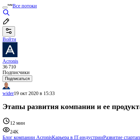
Все потоки
Войти
Acronis
36 710
Подписчики
Подписаться
wider
19 окт 2020 в 15:33
Этапы развития компании и ее продукта
12 мин
24K
Блог компании Acronis
Карьера в IT-индустрии
Развитие стартап