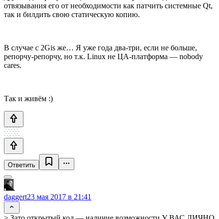
отвязывания его от необходимости как патчить системные Qt,
так и билдить свою статическую копию.
В случае с 2Gis же… Я уже года два-три, если не больше,
репорчу-репорчу, но т.к. Linux не ЦА-платформа — nobody
cares.
Так и живём :)
Ответить
daggert
23 мая 2017 в 21:41
> Зато открытый код — наличие возможности У ВАС ЛИЧНО