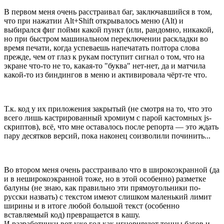
В первом меня очень расстраивал баг, заключавшийся в том,
что при нажатии Alt+Shift открывалось меню (Alt) и
выбирался фиг пойми какой пункт (или, рандомно, никакой,
но при быстром машинальном переключении раскладки во
время печати, когда успеваешь напечатать полтора слова
прежде, чем от глаз к рукам поступит сигнал о том, что на
экране что-то не то, какая-то "буква" нет-нет, да и матчила
какой-то из биндингов в меню и активировала чёрт-те что.
Т.к. код у их приложения закрытый (не смотря на то, что это
всего лишь кастрированный хромиум с парой кастомных js-
скриптов), всё, что мне оставалось после репорта — это ждать
пару десятков версий, пока наконец соизволили починить...
Во втором меня очень расстраивало что в широкоэкранной (да
и в неширокоэкранной тоже, но в этой особенно) разметке
балуны (не знаю, как правильно эти прямоугольники по-
русски назвать) с текстом имеют слишком маленький лимит
ширины и в итоге любой большой текст (особенно
вставляемый код) превращается в кашу.
И разработчики вот уже год как игнорируют тонны багов и