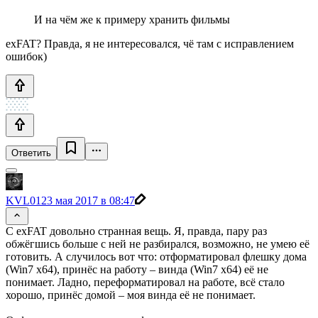
И на чём же к примеру хранить фильмы
exFAT? Правда, я не интересовался, чё там с исправлением
ошибок)
Ответить
KVL01
23 мая 2017 в 08:47
С exFAT довольно странная вещь. Я, правда, пару раз
обжёгшись больше с ней не разбирался, возможно, не умею её
готовить. А случилось вот что: отформатировал флешку дома
(Win7 x64), принёс на работу – винда (Win7 x64) её не
понимает. Ладно, переформатировал на работе, всё стало
хорошо, принёс домой – моя винда её не понимает.