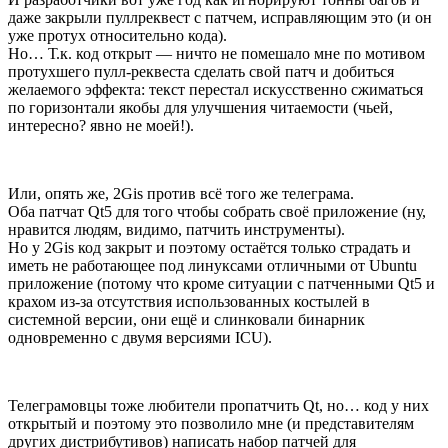
даже закрыли пуллреквест с патчем, исправляющим это (и он
уже протух относительно кода).
Но… Т.к. код открыт — ничто не помешало мне по мотивом
протухшего пулл-реквеста сделать свой патч и добиться
желаемого эффекта: текст перестал искусственно сжиматься
по горизонтали якобы для улучшения читаемости (чьей,
интересно? явно не моей!).
Или, опять же, 2Gis против всё того же телеграма.
Оба патчат Qt5 для того чтобы собрать своё приложение (ну,
нравится людям, видимо, патчить инструменты).
Но у 2Gis код закрыт и поэтому остаётся только страдать и
иметь не работающее под линуксами отличными от Ubuntu
приложение (потому что кроме ситуации с патченными Qt5 и
крахом из-за отсутствия использованных костылей в
системной версии, они ещё и слинковали бинарник
одновременно с двумя версиями ICU).
Телеграмовцы тоже любители пропатчить Qt, но… код у них
открытый и поэтому это позволило мне (и представителям
других дистрибутивов) написать набор патчей для