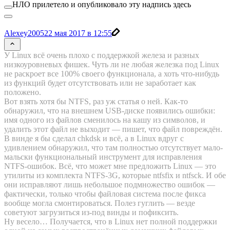
НЛО прилетело и опубликовало эту надпись здесь
Alexey2005
22 мая 2017 в 12:55
У Linux всё очень плохо с поддержкой железа и разных
низкоуровневых фишек. Чуть ли не любая железка под Linux
не раскроет все 100% своего функционала, а хоть что-нибудь
из функций будет отсутствовать или не заработает как
положено.
Вот взять хотя бы NTFS, раз уж статья о ней. Как-то
обнаружил, что на внешнем USB-диске появились ошибки:
имя одного из файлов сменилось на кашу из символов, и
удалить этот файл не выходит — пишет, что файл повреждён.
В винде я бы сделал chkdsk и всё, а в Linux вдруг с
удивлением обнаружил, что там полностью отсутствует мало-
мальски функциональный инструмент для исправления
NTFS-ошибок. Всё, что может мне предложить Linux — это
утилиты из комплекта NTFS-3G, которые ntfsfix и ntfsck. И обе
они исправляют лишь небольшое подмножество ошибок —
фактически, только чтобы файловая система после фикса
вообще могла смонтироваться. Полез гуглить — везде
советуют загрузиться из-под винды и пофиксить.
Ну весело… Получается, что в Linux нет полной поддержки