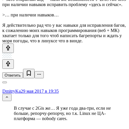
при наличии навыков исправить проблему «здесь и сейчас».
>… при наличии навыков…
Я действительно рад что у вас навыки для исправления багов,
к сожалению моих навыков программирования (веб + МК)
хватает только для того чтоб написать багрепорты и ждать у
моря погоды, что в линуксе что в винде.
Ответить
DmitryKa
29 мая 2017 в 19:35
В случае с 2Gis же… Я уже года два-три, если не
больше, репорчу-репорчу, но т.к. Linux не ЦА-
платформа — nobody cares.