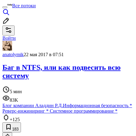
Все потоки
Войти
anatolymik
22 мая 2017 в 07:51
Баг в NTFS, или как подвесить всю
систему
5 мин
83K
Блог компании Аладдин Р.Д.
Информационная безопасность
*
Реверс-инжиниринг
*
Системное программирование
*
+125
183