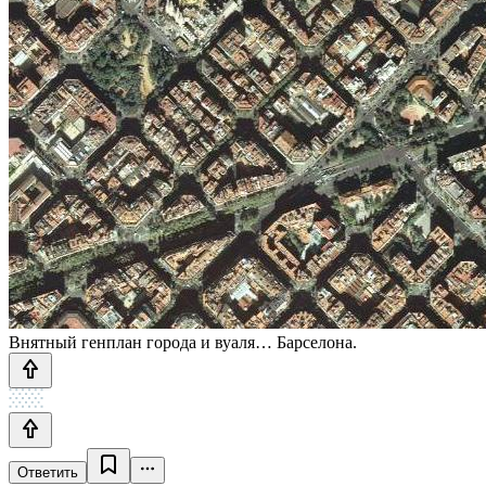
Внятный генплан города и вуаля… Барселона.
Ответить