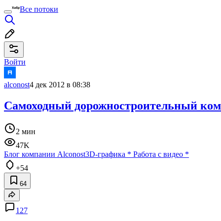
Все потоки
Войти
alconost
4 дек 2012 в 08:38
Самоходный дорожностроительный комбай
2 мин
47K
Блог компании Alconost
3D-графика
*
Работа с видео
*
+54
64
127