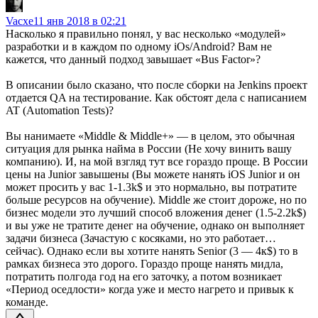
Vacxe
11 янв 2018 в 02:21
Насколько я правильно понял, у вас несколько «модулей»
разработки и в каждом по одному iOs/Android? Вам не
кажется, что данный подход завышает «Bus Factor»?
В описании было сказано, что после сборки на Jenkins проект
отдается QA на тестирование. Как обстоят дела с написанием
AT (Automation Tests)?
Вы нанимаете «Middle & Middle+» — в целом, это обычная
ситуация для рынка найма в России (Не хочу винить вашу
компанию). И, на мой взгляд тут все гораздо проще. В России
цены на Junior завышены (Вы можете нанять iOS Junior и он
может просить у вас 1-1.3k$ и это нормально, вы потратите
больше ресурсов на обучение). Middle же стоит дороже, но по
бизнес модели это лучший способ вложения денег (1.5-2.2k$)
и вы уже не тратите денег на обучение, однако он выполняет
задачи бизнеса (Зачастую с косяками, но это работает…
сейчас). Однако если вы хотите нанять Senior (3 — 4к$) то в
рамках бизнеса это дорого. Гораздо проще нанять мидла,
потратить полгода год на его заточку, а потом возникает
«Период оседлости» когда уже и место нагрето и привык к
команде.