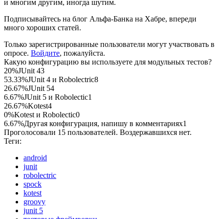
и многим другим, иногда шутим.
Подписывайтесь на блог Альфа-Банка на Хабре, впереди
много хороших статей.
Только зарегистрированные пользователи могут участвовать в
опросе.
Войдите
, пожалуйста.
Какую конфигурацию вы используете для модульных тестов?
20%
JUnit 4
3
53.33%
JUnit 4 и Robolectric
8
26.67%
JUnit 5
4
6.67%
JUnit 5 и Robolectic
1
26.67%
Kotest
4
0%
Kotest и Robolectic
0
6.67%
Другая конфигурация, напишу в комментариях
1
Проголосовали 15 пользователей. Воздержавшихся нет.
Теги:
android
junit
robolectric
spock
kotest
groovy
junit 5