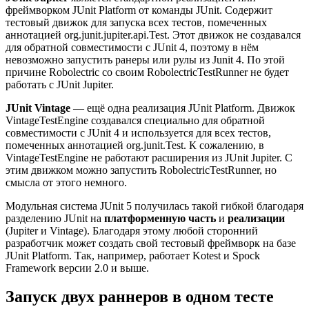
фреймворком JUnit Platform от команды JUnit. Содержит
тестовый движок для запуска всех тестов, помеченных
аннотацией org.junit.jupiter.api.Test. Этот движок не создавался
для обратной совместимости с JUnit 4, поэтому в нём
невозможно запустить ранеры или рулы из Junit 4. По этой
причине Robolectric со своим RobolectricTestRunner не будет
работать с JUnit Jupiter.
JUnit Vintage
— ещё одна реализация JUnit Platform. Движок
VintageTestEngine создавался специально для обратной
совместимости с JUnit 4 и используется для всех тестов,
помеченных аннотацией org.junit.Test. К сожалению, в
VintageTestEngine не работают расширения из JUnit Jupiter. С
этим движком можно запустить RobolectricTestRunner, но
смысла от этого немного.
Модульная система JUnit 5 получилась такой гибкой благодаря
разделению JUnit на
платформенную часть
и
реализации
(Jupiter и Vintage). Благодаря этому любой сторонний
разработчик может создать свой тестовый фреймворк на базе
JUnit Platform. Так, например, работает Kotest и Spock
Framework версии 2.0 и выше.
Запуск двух раннеров в одном тесте