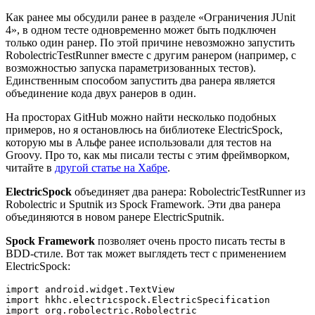
Как ранее мы обсудили ранее в разделе «Ограничения JUnit
4», в одном тесте одновременно может быть подключен
только один ранер. По этой причине невозможно запустить
RobolectricTestRunner вместе с другим ранером (например, с
возможностью запуска параметризованных тестов).
Единственным способом запустить два ранера является
объединение кода двух ранеров в один.
На просторах GitHub можно найти несколько подобных
примеров, но я остановлюсь на библиотеке ElectricSpock,
которую мы в Альфе ранее использовали для тестов на
Groovy. Про то, как мы писали тесты с этим фреймворком,
читайте в
другой статье на Хабре
.
ElectricSpock
объединяет два ранера: RobolectricTestRunner из
Robolectric и Sputnik из Spock Framework. Эти два ранера
объединяются в новом ранере ElectricSputnik.
Spock Framework
позволяет очень просто писать тесты в
BDD-стиле. Вот так может выглядеть тест с применением
ElectricSpock:
import android.widget.TextView

import hkhc.electricspock.ElectricSpecification

import org.robolectric.Robolectric
