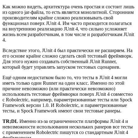
Как можно видеть, архитектура очень простая и состоит лишь
из одного jar-файла, то есть является монолитной. Сторонним
производителям крайне сложно реализовывать свой
функционал поверх JUnit 4. Им часто приходится полагаться
на внутреннюю реализацию JUnit 4, что сильно усложняет
жизнь всем разработчикам, в том числе и разработчикам JUnit
4.
Вследствие этого, JUnit 4 был практически не расширяем. На
его основе крайне сложно сделать свой тестовый фреймворк.
Для этого нужно создавать собственный JUnit Runner,
который будет управлять запуском тестовых сценариев.
Ещё одним недостатком было то, что тесты в JUnit 4 могли
иметь только один Runner на один класс. Именно по этой
причине невозможно (или практически невозможно)
использовать тестовые фреймворки поверх JUnit 4 совместно
с Robolectric, например, параметризованные тесты или Spock
Framework версии 1.0. И Robolectric, и параметризованные
тесты, и Spock Framework имеют свои тестовые ранеры.
TR;DL
Именно из-за ограниченности платформы JUnit 4 и
невозможности использования нескольких ранеров все тесты
с применением Robolectric пишутся со стандартным JUnit 4
фреймворком.