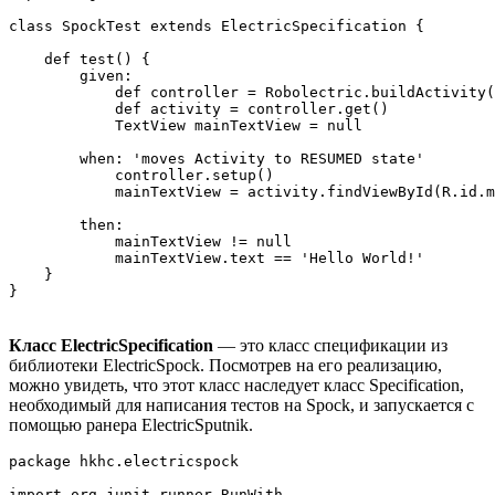
class SpockTest extends ElectricSpecification {

    def test() {

        given:

            def controller = Robolectric.buildActivity(
            def activity = controller.get()

            TextView mainTextView = null

        when: 'moves Activity to RESUMED state'

            controller.setup()

            mainTextView = activity.findViewById(R.id.m
        then:

            mainTextView != null

            mainTextView.text == 'Hello World!'

    }

}
Класс ElectricSpecification
— это класс спецификации из
библиотеки ElectricSpock. Посмотрев на его реализацию,
можно увидеть, что этот класс наследует класс Specification,
необходимый для написания тестов на Spock, и запускается с
помощью ранера ElectricSputnik.
package hkhc.electricspock

import org.junit.runner.RunWith
