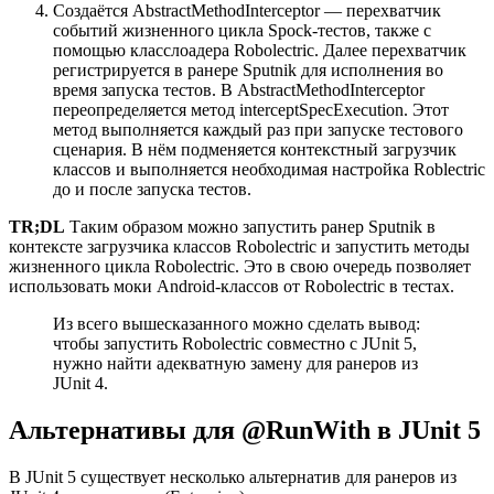
Создаётся AbstractMethodInterceptor — перехватчик
событий жизненного цикла Spock-тестов, также с
помощью класслоадера Robolectric. Далее перехватчик
регистрируется в ранере Sputnik для исполнения во
время запуска тестов. В AbstractMethodInterceptor
переопределяется метод interceptSpecExecution. Этот
метод выполняется каждый раз при запуске тестового
сценария. В нём подменяется контекстный загрузчик
классов и выполняется необходимая настройка Roblectric
до и после запуска тестов.
TR;DL
Таким образом можно запустить ранер Sputnik в
контексте загрузчика классов Robolectric и запустить методы
жизненного цикла Robolectric. Это в свою очередь позволяет
использовать моки Android-классов от Robolectric в тестах.
Из всего вышесказанного можно сделать вывод:
чтобы запустить Robolectric совместно с JUnit 5,
нужно найти адекватную замену для ранеров из
JUnit 4.
Альтернативы для @RunWith в JUnit 5
В JUnit 5 существует несколько альтернатив для ранеров из