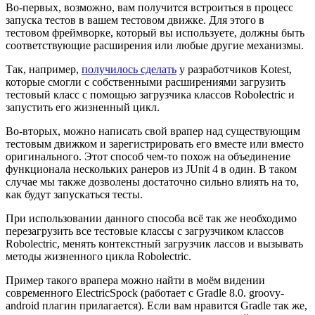
Во-первых, возможно, вам получится встроиться в процесс
запуска тестов в вашем тестовом движке. Для этого в
тестовом фреймворке, который вы используете, должны быть
соответствующие расширения или любые другие механизмы.
Так, например,
получилось сделать
у разработчиков Kotest,
которые смогли с собственными расширениями загрузить
тестовый класс с помощью загрузчика классов Robolectric и
запустить его жизненный цикл.
Во-вторых, можно написать свой врапер над существующим
тестовым движком и зарегистрировать его вместе или вместо
оригинального. Этот способ чем-то похож на объединение
функционала нескольких ранеров из JUnit 4 в один. В таком
случае мы также дозволены достаточно сильно влиять на то,
как будут запускаться тесты.
При использовании данного способа всё так же необходимо
перезагрузить все тестовые классы с загрузчиком классов
Robolectric, менять контекстный загрузчик лассов и вызывать
методы жизненного цикла Robolectric.
Пример такого врапера можно найти в моём видении
современного ElectricSpock (работает с Gradle 8.0. groovy-
android плагин прилагается). Если вам нравится Gradle так же,