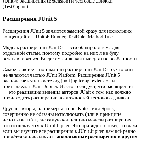
JUnit 4: расширения (Extension) и тестовые движки
(TestEngine).
Расширения JUnit 5
Расширения JUnit 5 являются заменой сразу для нескольких
концепций из JUnit 4: Runner, TestRule, MethodRule.
Модель расширений JUnit 5 — это обширная тема для
отдельной статьи, поэтому подробно на них я не буду
останавливаться. Выделим лишь важные для нас особенности.
Самое главное в понимании расширений JUnit 5 то, что они
не являются частью JUnit Platform. Расширения JUnit 5
располагается в пакете org.junit.jupiter.api.extension и
принадлежат JUnit Jupiter. Из этого следует, что расширения
— это реализация видения авторов JUnit о том, как должно
происходить расширение возможностей тестового движка.
Другие авторы, например, авторы Kotest или Spock,
совершенно не обязаны использовать (или в принципе
использовать) ту же самую концепцию модели расширения,
что используется в JUnit Jupiter. Это приводит к тому, что даже
если вы изучите все расширения в JUnit Jupiter, вам всё равно
придётся заново изучать
аналогичные расширения в других