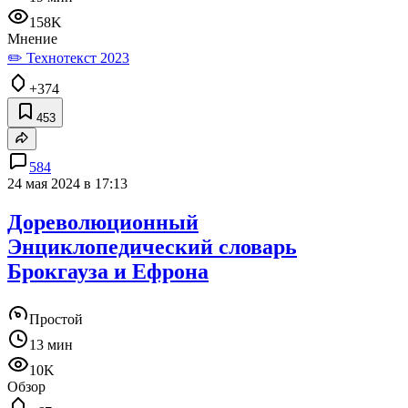
158K
Мнение
✏️ Технотекст 2023
+374
453
584
24 мая 2024 в 17:13
Дореволюционный
Энциклопедический словарь
Брокгауза и Ефрона
Простой
13 мин
10K
Обзор