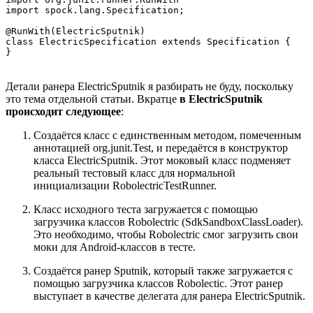
import spock.lang.Specification;

@RunWith(ElectricSputnik)

class ElectricSpecification extends Specification {

}
Детали ранера ElectricSputnik я разбирать не буду, поскольку
это тема отдельной статьи. Вкратце
в ElectricSputnik
происходит следующее
:
Создаётся класс с единственным методом, помеченным
аннотацией org.junit.Test, и передаётся в конструктор
класса ElectricSputnik. Этот моковый класс подменяет
реальный тестовый класс для нормальной
инициализации RobolectricTestRunner.
Класс исходного теста загружается с помощью
загрузчика классов Robolectric (SdkSandboxClassLoader).
Это необходимо, чтобы Robolectric смог загрузить свои
моки для Android-классов в тесте.
Создаётся ранер Sputnik, который также загружается с
помощью загрузчика классов Robolectic. Этот ранер
выступает в качестве делегата для ранера ElectricSputnik.