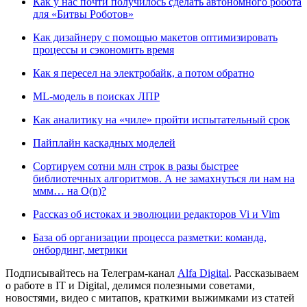
Как у нас почти получилось сделать автономного робота
для «Битвы Роботов»
Как дизайнеру с помощью макетов оптимизировать
процессы и сэкономить время
Как я пересел на электробайк, а потом обратно
ML-модель в поисках ЛПР
Как аналитику на «чиле» пройти испытательный срок
Пайплайн каскадных моделей
Сортируем сотни млн строк в разы быстрее
библиотечных алгоритмов. А не замахнуться ли нам на
ммм… на O(n)?
Рассказ об истоках и эволюции редакторов Vi и Vim
База об организации процесса разметки: команда,
онбординг, метрики
Подписывайтесь на Телеграм-канал
Alfa Digital
. Рассказываем
о работе в IT и Digital, делимся полезными советами,
новостями, видео с митапов, краткими выжимками из статей