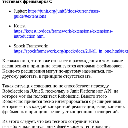
тестовых фреймворках
:
Jupiter:
https://junit.org/junit5/docs/current/user-
guide/#extensions
Kotest:
https://kotest.io/docs/framework/extensions/extensions-
introduction.html
Spock Framework:
https://spockframework.org/spock/docs/2.0/all_in_one.html#ex
К сожалению, это также означает и расхождения в том, какие
расширения в принципе реализуются авторами фреймворков.
Какие-то расширения могут по-другому называться, по-
другому работать, в принципе отсутствовать.
Такая ситуация совершенно не способствует переходу
Robolectric на JUnit 5, поскольку в Junit Platform нет API, на
которое мог бы положиться Robolectric. Вместо этого
Robolectric придётся тесно интегрироваться с расширениями,
которые есть в каждой конкретной реализации, если, конечно,
фреймворк в принципе реализует концепцию расширений.
Из этого следует, что без тесного сотрудничества
разработчиков популярных фреймворков тестирования —