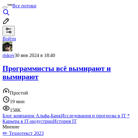
Все потоки
Войти
riskov
30 янв 2024 в 18:40
Программисты всё вымирают и
вымирают
Простой
19 мин
158K
Блог компании Альфа-Банк
Исследования и прогнозы в IT
*
Карьера в IT-индустрии
История IT
Мнение
✏️ Технотекст 2023