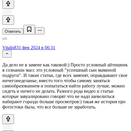
Ответить
Vitalis83
1 фев 2024 в 06:31
Да дело не в замене как таковой:) Просто условный айтишник
в сознании масс это условный "успешный сын маминой
подруги". И такие статьи, где всех заменят, оправдывают свое
ничегонеделанье, вместо того чтобы самому заняться
самообразованием и попытаться найти работу лучше, можно
сидеть и ничего не делать. Разного рода видео и статьи
которые завуалировано говорят что не надо шевелиться
набирают гораздо больше просмотров:) такая же история про
фотостоки была, что все больше не заработать.