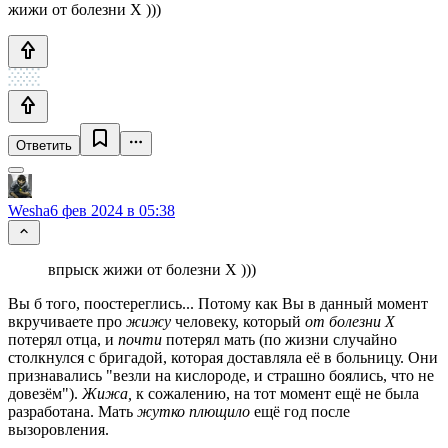
жижи от болезни Х )))
Ответить
Wesha
6 фев 2024 в 05:38
впрыск жижи от болезни Х )))
Вы б того, поостереглись... Потому как Вы в данный момент
вкручиваете про
жижу
человеку, который
от болезни Х
потерял отца, и
почти
потерял мать (по жизни случайно
столкнулся с бригадой, которая доставляла её в больницу. Они
признавались "везли на кислороде, и страшно боялись, что не
довезём").
Жижа,
к сожалению, на тот момент ещё не была
разработана. Мать
жутко плющило
ещё год после
вызоровления.