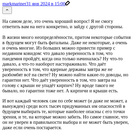
markmariner
31 янв 2024 в 15:00
На самом деле, это очень хороший вопрос! Я не смогу
ответить вам на него конкретно, и зайду с другой стороны.
В жизни много неопределённости, притом некоторые события
в будущем могут быть фатальны. Даже не некоторые, а очень
и очень многие. Из больших можно привести пример с
недавним ковидом: что давало уверенность в том, что
пандемия пройдёт, когда она только начиналась? Ну что-то
давало, а что-то наоборот настораживало. Что даёт
уверенность в том, что ядерные державы завтра же не
разбомбят всё на свете? Ну можно найти какие-то доводы, но
гарантии нет. Что даёт уверенность в том, что завтра на
голову с крыши не упадёт кирпич? Ну вроде такого не
бывало, но гарантии тоже нет. А кирпичи и крыши есть.
И вот каждый человек сам по себе может (и даже не может, а
вынужден) среди всех тысяч придуманных им опасностей в
будущем выбирать те, которые наиболее опасны с его точки
зрения, и те, на которые можно забить. Но самое главное, что
он не уверен в правильности выбора и не может быть уверен,
даже если очень постарается.