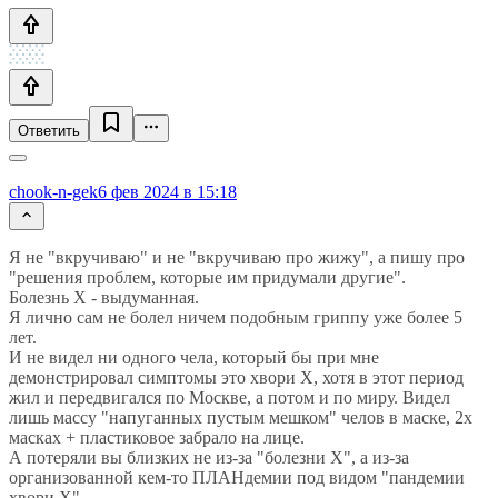
Ответить
chook-n-gek
6 фев 2024 в 15:18
Я не "вкручиваю" и не "вкручиваю про жижу", а пишу про
"решения проблем, которые им придумали другие".
Болезнь Х - выдуманная.
Я лично сам не болел ничем подобным гриппу уже более 5
лет.
И не видел ни одного чела, который бы при мне
демонстрировал симптомы это хвори Х, хотя в этот период
жил и передвигался по Москве, а потом и по миру. Видел
лишь массу "напуганных пустым мешком" челов в маске, 2х
масках + пластиковое забрало на лице.
А потеряли вы близких не из-за "болезни Х", а из-за
организованной кем-то ПЛАНдемии под видом "пандемии
хвори Х".