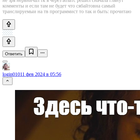
не зря нервничал тк я через абзатс решил сначала глянут
комменты и если там не будет что сябайтовна самый
транслируемыи на тв программист то так и быть: прочитаю
Ответить
login0101
1 фев 2024 в 05:56