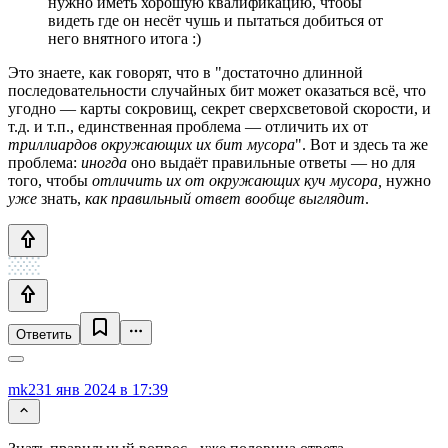
нужно иметь хорошую квалификацию, чтобы
видеть где он несёт чушь и пытаться добиться от
него внятного итога :)
Это знаете, как говорят, что в "достаточно длинной
последовательности случайных бит может оказаться всё, что
угодно — карты сокровищ, секрет сверхсветовой скорости, и
т.д. и т.п., единственная проблема — отличить их от
триллиардов окружающих их бит мусора
". Вот и здесь та же
проблема:
иногда
оно выдаёт правильные ответы — но для
того, чтобы
отличить их от окружающих куч мусора,
нужно
уже
знать,
как правильный ответ вообще выглядит
.
Ответить
mk2
31 янв 2024 в 17:39