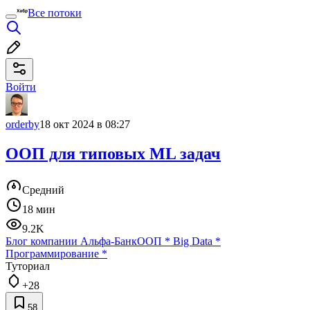
Все потоки
Войти
orderby
18 окт 2024 в 08:27
ООП для типовых ML задач
Средний
18 мин
9.2K
Блог компании Альфа-Банк
ООП
*
Big Data
*
Программирование
*
Туториал
+28
58