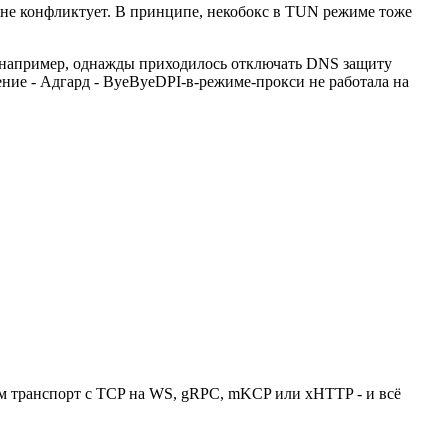
т и не конфликтует. В принципе, некобокс в TUN режиме тоже
 (например, однажды приходилось отключать DNS защиту
ение - Адгард - ByeByeDPI-в-режиме-прокси не работала на
яем транспорт с TCP на WS, gRPC, mKCP или xHTTP - и всё