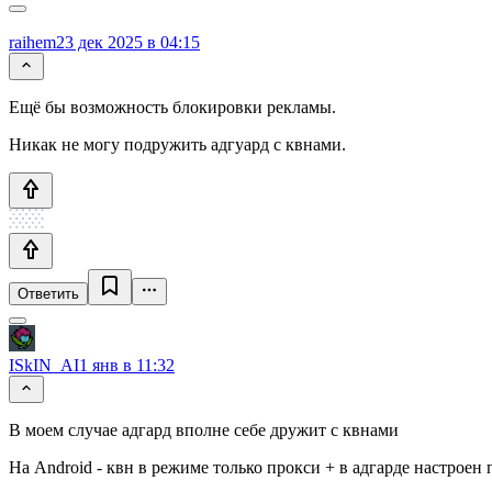
raihem
23 дек 2025 в 04:15
Ещё бы возможность блокировки рекламы.
Никак не могу подружить адгуард с квнами.
Ответить
ISkIN_AI
1 янв в 11:32
В моем случае адгард вполне себе дружит с квнами
На Android - квн в режиме только прокси + в адгарде настрое