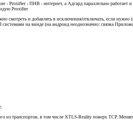
ние - Proxifier - ПНВ - интернет, а Адгард параллельно работае
дую Proxifier
жно смотреть и добавлять в исключения/отключать, если нужно
PI системами на винде (на андроид неоднозначно: связка Прилож
е.
ого из транспортов, в том числе XTLS-Reality поверх TCP. Мен