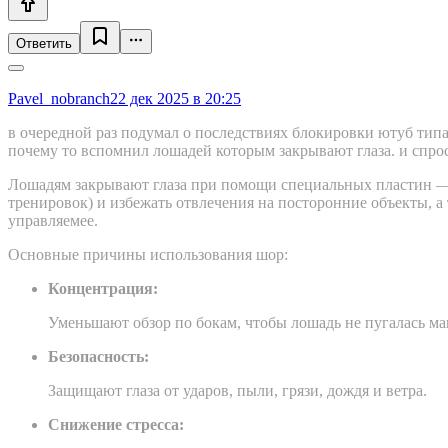
Ответить
Pavel_nobranch
22 дек 2025 в 20:25
в очередной раз подумал о последствиях блокировки ютуб типа 
почему то вспомнил лошадей которым закрывают глаза. и спро
Лошадям закрывают глаза при помощи специальных пластин — ш
тренировок) и избежать отвлечения на посторонние объекты, а т
управляемее.
Основные причины использования шор:
Концентрация:
Уменьшают обзор по бокам, чтобы лошадь не пугалась ма
Безопасность:
Защищают глаза от ударов, пыли, грязи, дождя и ветра.
Снижение стресса: