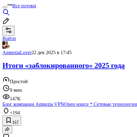
Все потоки
Войти
AmneziaLover
22 дек 2025 в 17:45
Итоги «заблокированного» 2025 года
Простой
9 мин
147K
Блог компании Amnezia VPN
Open source
*
Сетевые технологии
+194
157