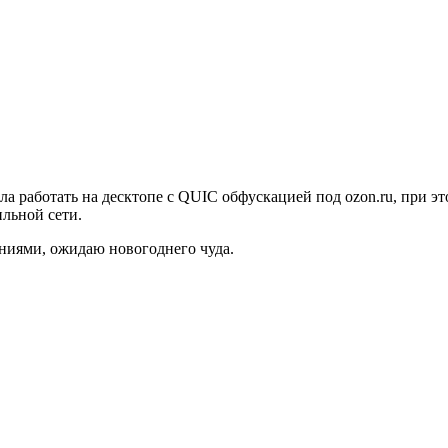
а работать на десктопе с QUIC обфускацией под ozon.ru, при э
ильной сети.
ниями, ожидаю новогоднего чуда.