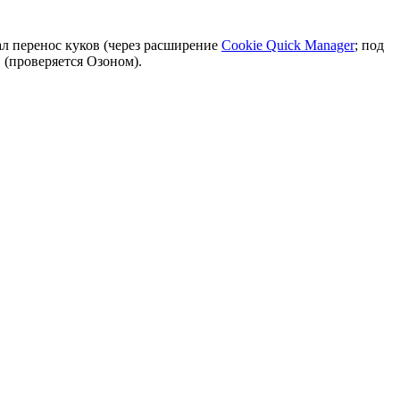
ал перенос куков (через расширение
Cookie Quick Manager
; под
 (проверяется Озоном).