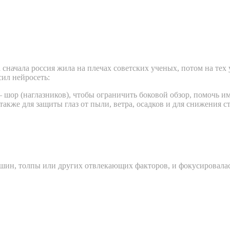
сначала россия жила на плечах советских ученых, потом на тех у
сил нейросеть:
ор (наглазников), чтобы ограничить боковой обзор, помочь им 
акже для защиты глаз от пыли, ветра, осадков и для снижения ст
шин, толпы или других отвлекающих факторов, и фокусировалась