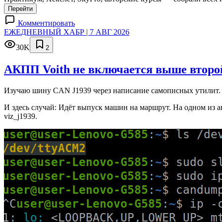
Перейти
Комментировать
ЕЖЕДНЕВНЫЙ ХАБР | 7 АВГ 2026
30K
2
АКПП Voith не включается выше второй
Изучаю шину CAN J1939 через написание самописных утилит. 
И здесь случай: Идёт выпуск машин на маршрут. На одном из а
viz_j1939.