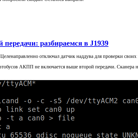
 передачи: разбираемся в J1939
Целенаправленно отключал датчик наддува для проверки своих
втобусов АКПП не включается выше второй передачи. Сканера нет