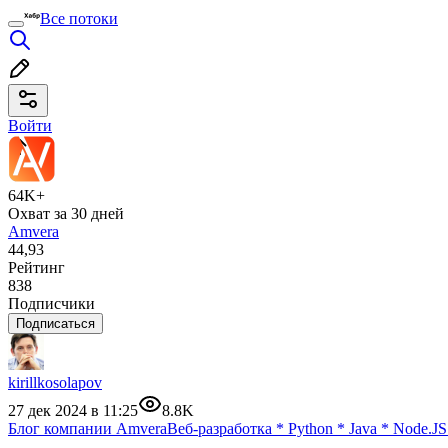
Все потоки
Войти
64K+
Охват за 30 дней
Amvera
44,93
Рейтинг
838
Подписчики
Подписаться
kirillkosolapov
27 дек 2024 в 11:25
8.8K
Блог компании Amvera
Веб-разработка
*
Python
*
Java
*
Node.JS