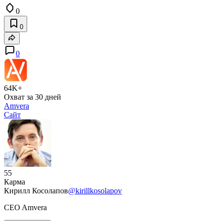
0
0
0
64K+
Охват за 30 дней
Amvera
Сайт
55
Карма
Кирилл Косолапов
@kirillkosolapov
CEO Amvera