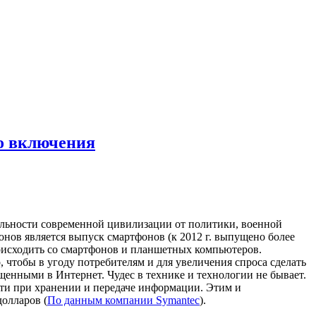
го включения
ельности современной цивилизации от политики, военной
онов является выпуск смартфонов (к 2012 г. выпущено более
оисходить со смартфонов и планшетных компьютеров.
 чтобы в угоду потребителям и для увеличения спроса сделать
нными в Интернет. Чудес в технике и технологии не бывает.
сти при хранении и передаче информации. Этим и
долларов (
По данным компании Symantec
).