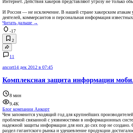
Интернет. Действия хакеров представляют угрозу не только об
И Россия — не исключение. В нашей стране хакерским атака
деятелей, коммерсантов и персональная информация известных
Читать дальше →
-17
2
11
ancort
14 дек 2012 в 07:45
Комплексная защита информации мобил
8 мин
9.4K
Блог компании Анкорт
Чем запомнится уходящий год для крупнейших производителей с
проблемой связанной с уязвимостями в информационных систем
надежной защиты информации для них до сих пор не создано.
раздел гигантского рынка и удешевление продукции достигалос