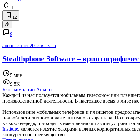
-1
12
9
ancort
12 ноя 2012 в 13:15
Stealthphone Software – криптографич
5 мин
9.5K
Блог компании Анкорт
Каждый из нас пользуется мобильным телефоном или планшето
производственной деятельности. В настоящее время в мире нас
Использование мобильных телефонов и планшетов предполагает
подробности личного и даже интимного характера. Но в совре
в свою очередь, приводит к накоплению в памяти устройства н
Institute
, является изъятие хакерами важных корпоративных све
конкурентное преимущество.