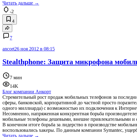
Читать дальше →
-2
4
7
ancort
26 ноя 2012 в 08:15
Stealthphone: Защита микрофона мобил
7 мин
14K
Блог компании Анкорт
Стремительный рост продаж мобильных телефонов за последние
сферы, банковской, корпоративной до частной просто поразит
одного миллиарда) с возможностью их подключения к Интернет
Несомненно, напряженная конкурентная борьба производителей
мобильные телефоны дешевыми, внешне привлекательными и с
В конечном итоге борьба за лидерство в производстве мобиль
воспользовались хакеры. По данным компании Symantec, ущерб в
Читать дальше →