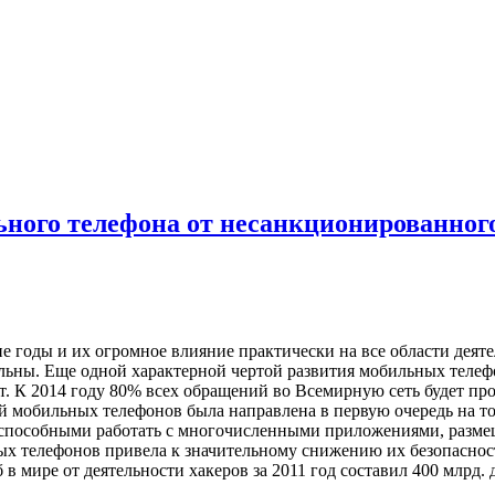
ьного телефона от несанкционированно
 годы и их огромное влияние практически на все области деят
ельны. Еще одной характерной чертой развития мобильных телеф
. К 2014 году 80% всех обращений во Всемирную сеть будет пр
 мобильных телефонов была направлена в первую очередь на то,
пособными работать с многочисленными приложениями, размеще
ных телефонов привела к значительному снижению их безопасно
 мире от деятельности хакеров за 2011 год составил 400 млрд. 