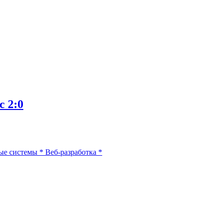
с 2:0
ые системы
*
Веб-разработка
*