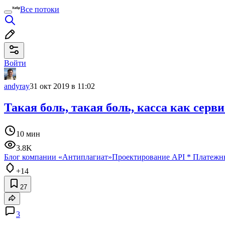
Все потоки
Войти
andyray
31 окт 2019 в 11:02
Такая боль, такая боль, касса как серви
10 мин
3.8K
Блог компании «Антиплагиат»
Проектирование API
*
Платежн
+14
27
3