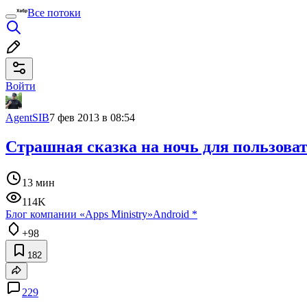
Все потоки
Войти
AgentSIB
7 фев 2013 в 08:54
Страшная сказка на ночь для пользоват
13 мин
114K
Блог компании «Apps Ministry»
Android
*
+98
182
229