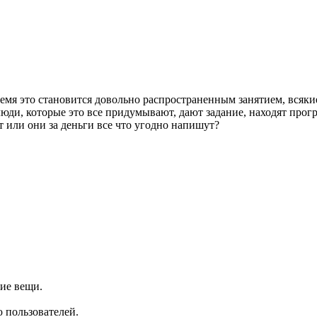
 время это становится довольно распространенным занятием, вс
 люди, которые это все придумывают, дают задание, находят прог
т или они за деньги все что угодно напишут?
кие вещи.
ю пользователей.