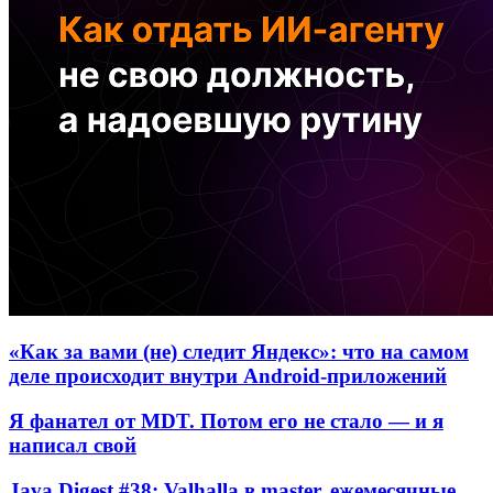
«Как за вами (не) следит Яндекс»: что на самом
деле происходит внутри Android-приложений
Я фанател от MDT. Потом его не стало — и я
написал свой
Java Digest #38: Valhalla в master, ежемесячные