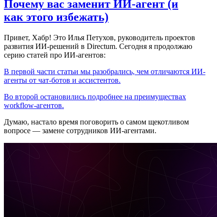
Почему вас заменит ИИ‑агент (и
как этого избежать)
Привет, Хабр! Это Илья Петухов, руководитель проектов
развития ИИ-решений в Directum. Сегодня я продолжаю
серию статей про ИИ-агентов:
В первой части статьи мы разобрались, чем отличаются ИИ-
агенты от чат-ботов и ассистентов.
Во второй остановились подробнее на преимуществах
workflow-агентов.
Думаю, настало время поговорить о самом щекотливом
вопросе — замене сотрудников ИИ-агентами.