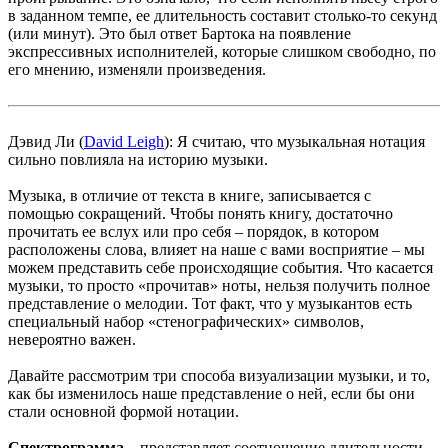
в заданном темпе, ее длительность составит столько-то секунд
(или минут). Это был ответ Бартока на появление
экспрессивных исполнителей, которые слишком свободно, по
его мнению, изменяли произведения.
Дэвид Ли (
David Leigh
): Я считаю, что музыкальная нотация
сильно повлияла на историю музыки.
Музыка, в отличие от текста в книге, записывается с
помощью сокращений. Чтобы понять книгу, достаточно
прочитать ее вслух или про себя – порядок, в котором
расположены слова, влияет на наше с вами восприятие – мы
можем представить себе происходящие события. Что касается
музыки, то просто «прочитав» ноты, нельзя получить полное
представление о мелодии. Тот факт, что у музыкантов есть
специальный набор «стенографических» символов,
невероятно важен.
Давайте рассмотрим три способа визуализации музыки, и то,
как бы изменилось наше представление о ней, если бы они
стали основной формой нотации.
Спектрограмма
– представляет соотношение длительности,