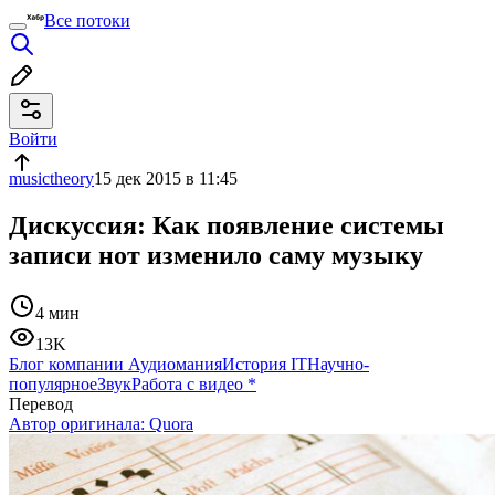
Все потоки
Войти
musictheory
15 дек 2015 в 11:45
Дискуссия: Как появление системы
записи нот изменило саму музыку
4 мин
13K
Блог компании Аудиомания
История IT
Научно-
популярное
Звук
Работа с видео
*
Перевод
Автор оригинала:
Quora