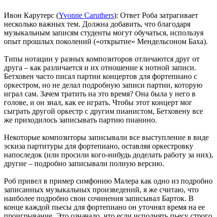
Ивон Карутерс (
Yvonne Caruthers
): Ответ Роба затрагивает
несколько важных тем. Должна добавить, что благодаря
музыкальным записям студенты могут обучаться, используя
опыт прошлых поколений («открытие» Мендельсоном Баха).
Типы нотации у разных композиторов отличаются друг от
друга – как различается и их отношение к нотной записи.
Бетховен часто писал партии концертов для фортепиано с
оркестром, но не делал подробную записи партии, которую
играл сам. Зачем тратить на это время? Она была у него в
голове, и он знал, как ее играть. Чтобы этот концерт мог
сыграть другой оркестр с другим пианистом, Бетховену все
же приходилось записывать партию пианино.
Некоторые композиторы записывали все выступление в виде
эскиза партитуры для фортепиано, оставляя оркестровку
напоследок (или просили кого-нибудь доделать работу за них),
другие – подробно записывали полную версию.
Роб привел в пример симфонию Малера как одно из подробно
записанных музыкальных произведений, я же считаю, что
наиболее подробно свои сочинения записывал Барток. В
конце каждой пьесы для фортепиано он уточнял время на ее
проигрывание. Это означало, что если исполнять пьесу строго