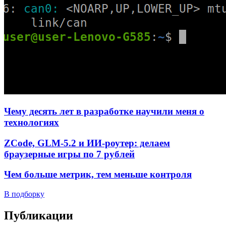
Чему десять лет в разработке научили меня о
технологиях
ZCode, GLM-5.2 и ИИ-роутер: делаем
браузерные игры по 7 рублей
Чем больше метрик, тем меньше контроля
В подборку
Публикации