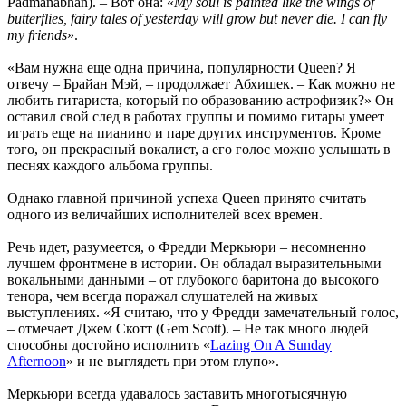
Padmanabhan). – Вот она: «
My soul is painted like the wings of
butterflies, fairy tales of yesterday will grow but never die. I can fly
my friends
».
«Вам нужна еще одна причина, популярности Queen? Я
отвечу – Брайан Мэй, – продолжает Абхишек. – Как можно не
любить гитариста, который по образованию астрофизик?» Он
оставил свой след в работах группы и помимо гитары умеет
играть еще на пианино и паре других инструментов. Кроме
того, он прекрасный вокалист, а его голос можно услышать в
песнях каждого альбома группы.
Однако главной причиной успеха Queen принято считать
одного из величайших исполнителей всех времен.
Речь идет, разумеется, о Фредди Меркьюри – несомненно
лучшем фронтмене в истории. Он обладал выразительными
вокальными данными – от глубокого баритона до высокого
тенора, чем всегда поражал слушателей на живых
выступлениях. «Я считаю, что у Фредди замечательный голос,
– отмечает Джем Скотт (Gem Scott). – Не так много людей
способны достойно исполнить «
Lazing On A Sunday
Afternoon
» и не выглядеть при этом глупо».
Меркьюри всегда удавалось заставить многотысячную