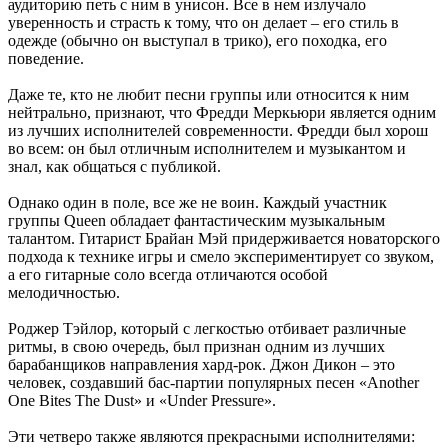
аудиторию петь с ним в унисон. Все в нем излучало
уверенность и страсть к тому, что он делает – его стиль в
одежде (обычно он выступал в трико), его походка, его
поведение.
Даже те, кто не любит песни группы или относится к ним
нейтрально, признают, что Фредди Меркьюри является одним
из лучших исполнителей современности. Фредди был хорош
во всем: он был отличным исполнителем и музыкантом и
знал, как общаться с публикой.
Однако один в поле, все же не воин. Каждый участник
группы Queen обладает фантастическим музыкальным
талантом. Гитарист Брайан Мэй придерживается новаторского
подхода к технике игры и смело экспериментирует со звуком,
а его гитарные соло всегда отличаются особой
мелодичностью.
Роджер Тэйлор, который с легкостью отбивает различные
ритмы, в свою очередь, был признан одним из лучших
барабанщиков направления хард-рок. Джон Дикон – это
человек, создавший бас-партии популярных песен «Another
One Bites The Dust» и «Under Pressure».
Эти четверо также являются прекрасными исполнителями: