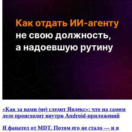
«Как за вами (не) следит Яндекс»: что на самом
деле происходит внутри Android-приложений
Я фанател от MDT. Потом его не стало — и я