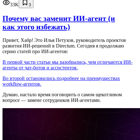
33K
3
Почему вас заменит ИИ‑агент (и
как этого избежать)
Привет, Хабр! Это Илья Петухов, руководитель проектов
развития ИИ-решений в Directum. Сегодня я продолжаю
серию статей про ИИ-агентов:
В первой части статьи мы разобрались, чем отличаются ИИ-
агенты от чат-ботов и ассистентов.
Во второй остановились подробнее на преимуществах
workflow-агентов.
Думаю, настало время поговорить о самом щекотливом
вопросе — замене сотрудников ИИ-агентами.