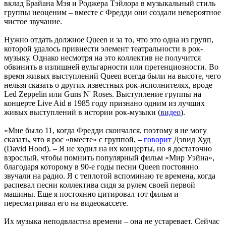
вклад Брайана Мэя и Роджера Тэйлора в музыкальный стиль
группы неоценим – вместе с Фредди они создали невероятное
чистое звучание.
Нужно отдать должное Queen и за то, что это одна из групп,
которой удалось привнести элемент театральности в рок-
музыку. Однако несмотря на это коллектив не получится
обвинить в излишней вульгарности или претенциозности. Во
время живых выступлений Queen всегда были на высоте, чего
нельзя сказать о других известных рок-исполнителях, вроде
Led Zeppelin или Guns N' Roses. Выступление группы на
концерте Live Aid в 1985 году признано одним из лучших
живых выступлений в истории рок-музыки (
видео
).
«Мне было 11, когда Фредди скончался, поэтому я не могу
сказать, что я рос «вместе» с группой, –
говорит
Дэвид Худ
(David Hood). – Я не ходил на их концерты, но я достаточно
взрослый, чтобы помнить популярный фильм «Мир Уэйна»,
благодаря которому в 90-е годы песни Queen постоянно
звучали на радио. Я с теплотой вспоминаю те времена, когда
распевал песни коллектива сидя за рулем своей первой
машины. Еще я постоянно цитировал тот фильм и
пересматривал его на видеокассете.
Их музыка неподвластна времени – она не устаревает. Сейчас