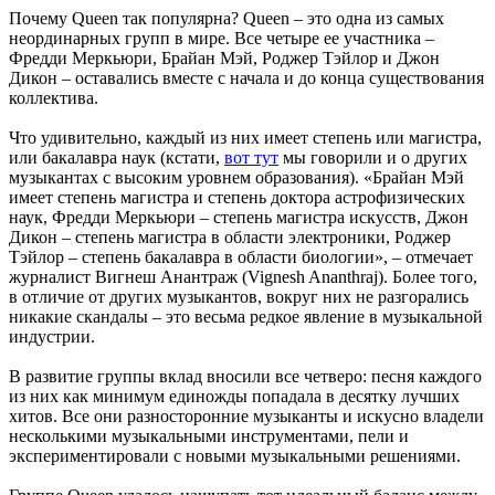
Почему Queen так популярна? Queen – это одна из самых
неординарных групп в мире. Все четыре ее участника –
Фредди Меркьюри, Брайан Мэй, Роджер Тэйлор и Джон
Дикон – оставались вместе с начала и до конца существования
коллектива.
Что удивительно, каждый из них имеет степень или магистра,
или бакалавра наук (кстати,
вот тут
мы говорили и о других
музыкантах с высоким уровнем образования). «Брайан Мэй
имеет степень магистра и степень доктора астрофизических
наук, Фредди Меркьюри – степень магистра искусств, Джон
Дикон – степень магистра в области электроники, Роджер
Тэйлор – степень бакалавра в области биологии», – отмечает
журналист Вигнеш Анантраж (Vignesh Ananthraj). Более того,
в отличие от других музыкантов, вокруг них не разгорались
никакие скандалы – это весьма редкое явление в музыкальной
индустрии.
В развитие группы вклад вносили все четверо: песня каждого
из них как минимум единожды попадала в десятку лучших
хитов. Все они разносторонние музыканты и искусно владели
несколькими музыкальными инструментами, пели и
экспериментировали с новыми музыкальными решениями.