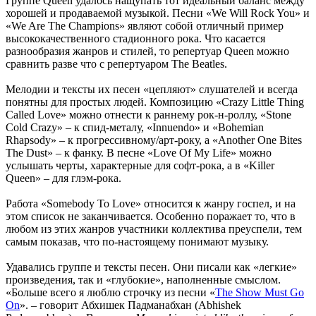
Группе Queen удалось нащупать тот идеальный баланс между
хорошей и продаваемой музыкой. Песни «We Will Rock You» и
«We Are The Champions» являют собой отличный пример
высококачественного стадионного рока. Что касается
разнообразия жанров и стилей, то репертуар Queen можно
сравнить разве что с репертуаром The Beatles.
Мелодии и тексты их песен «цепляют» слушателей и всегда
понятны для простых людей. Композицию «Crazy Little Thing
Called Love» можно отнести к раннему рок-н-роллу, «Stone
Cold Crazy» – к спид-металу, «Innuendo» и «Bohemian
Rhapsody» – к прогрессивному/арт-року, а «Another One Bites
The Dust» – к фанку. В песне «Love Of My Life» можно
услышать черты, характерные для софт-рока, а в «Killer
Queen» – для глэм-рока.
Работа «Somebody To Love» относится к жанру госпел, и на
этом список не заканчивается. Особенно поражает то, что в
любом из этих жанров участники коллектива преуспели, тем
самым показав, что по-настоящему понимают музыку.
Удавались группе и тексты песен. Они писали как «легкие»
произведения, так и «глубокие», наполненные смыслом.
«Больше всего я люблю строчку из песни «
The Show Must Go
On
». – говорит Абхишек Падманабхан (Abhishek