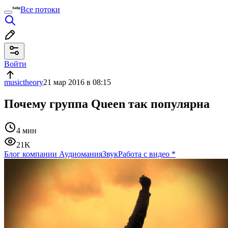
Все потоки
Войти
musictheory
21 мар 2016 в 08:15
Почему группа Queen так популярна
4 мин
21K
Блог компании Аудиомания
Звук
Работа с видео
*