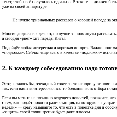
текст, чтобы всё получилось идеально. В тексте — должен быть
уже на своей аппаратуре.
Не нужно тривиальных рассказов о хорошей погоде за о
Многие диджеи так делают, но лучше за полминуты рассказать, 
а сегодня «рвёт» хит-парады Китая.
Подойдёт любая интересная и короткая история. Важно понимат
«подложка». Сейчас чаще всего в качестве «подложки» использу
2. К каждому собеседованию надо готов
Этот, казалось бы, очевидный совет часто игнорируют новички.
так: если вами заинтересовались, то большая часть отбора позад
Если вы метите на позицию ведущего новостей, покажите, что
с тем, как подаёт новости радиостанция, на которую вы устраи
недели» — сразу называйте то, что есть в повестке дня и обо
«защита» своей точки зрения будет даже плюсом.