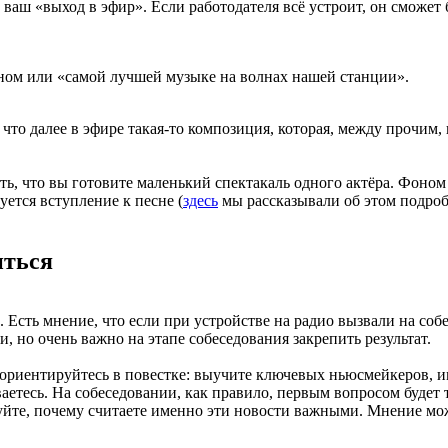
 ваш «выход в эфир». Если работодателя всё устроит, он сможет
кном или «самой лучшей музыке на волнах нашей станции».
что далее в эфире такая-то композиция, которая, между прочим, 
ь, что вы готовите маленький спектакаль одного актёра. Фоном 
ется вступление к песне (
здесь
мы рассказывали об этом подроб
иться
 Есть мнение, что если при устройстве на радио вызвали на собе
и, но очень важно на этапе собеседования закрепить результат.
 ориентируйтесь в повестке: выучите ключевых ньюсмейкеров, 
ваетесь. На собеседовании, как правило, первым вопросом будет 
снуйте, почему считаете именно эти новости важными. Мнение мо