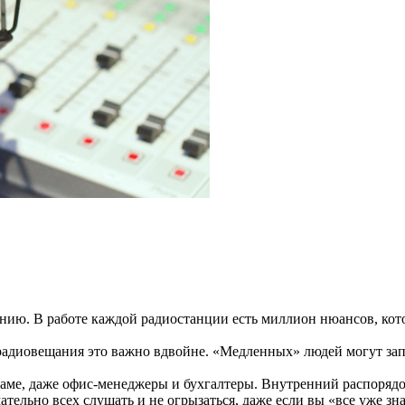
чению. В работе каждой радиостанции есть миллион нюансов, кот
радиовещания это важно вдвойне. «Медленных» людей могут запр
ламе, даже офис-менеджеры и бухгалтеры. Внутренний распорядо
тельно всех слушать и не огрызаться, даже если вы «все уже зна