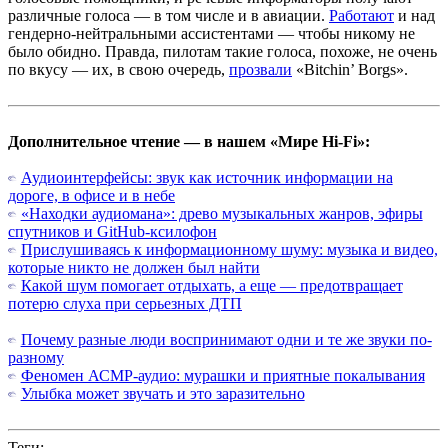
различные голоса — в том числе и в авиации.
Работают
и над
гендерно-нейтральными ассистентами — чтобы никому не
было обидно. Правда, пилотам такие голоса, похоже, не очень
по вкусу — их, в свою очередь,
прозвали
«Bitchin’ Borgs».
Дополнительное чтение — в нашем «Мире Hi-Fi»:
Аудиоинтерфейсы: звук как источник информации на
дороге, в офисе и в небе
«Находки аудиомана»: древо музыкальных жанров, эфиры
спутников и GitHub-ксилофон
Прислушиваясь к информационному шуму: музыка и видео,
которые никто не должен был найти
Какой шум помогает отдыхать, а еще — предотвращает
потерю слуха при серьезных ДТП
Почему разные люди воспринимают одни и те же звуки по-
разному
Феномен АСМР-аудио: мурашки и приятные покалывания
Улыбка может звучать и это заразительно
Теги: