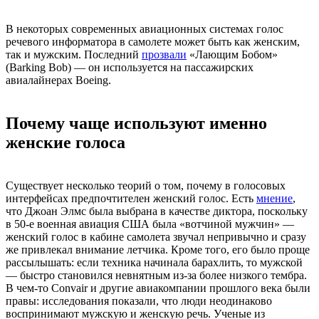
В некоторых современных авиационных системах голос
речевого информатора в самолете может быть как женским,
так и мужским. Последний
прозвали
«Лающим Бобом»
(Barking Bob) — он используется на пассажирских
авиалайнерах Boeing.
Почему чаще используют именно
женские голоса
Существует несколько теорий о том, почему в голосовых
интерфейсах предпочтителен женский голос. Есть
мнение
,
что Джоан Элмс была выбрана в качестве диктора, поскольку
в 50-е военная авиация США была «вотчиной мужчин» —
женский голос в кабине самолета звучал непривычно и сразу
же привлекал внимание летчика. Кроме того, его было проще
рассылышать: если техника начинала барахлить, то мужской
— быстро становился невнятным из-за более низкого тембра.
В чем-то Convair и другие авиакомпании прошлого века были
правы: исследования показали, что люди неодинаково
воспринимают мужскую и женскую речь. Ученые из