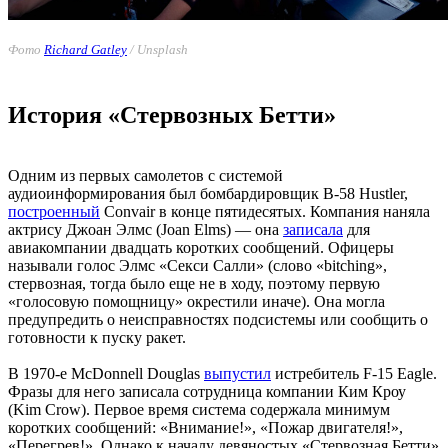
Фото
Richard Gatley
/ Unsplash
История «Стервозных Бетти»
Одним из первых самолетов с системой
аудиоинформирования был бомбардировщик B-58 Hustler,
построенный
Convair в конце пятидесятых. Компания наняла
актрису Джоан Элмс (Joan Elms) — она
записала
для
авиакомпании двадцать коротких сообщений. Офицеры
называли голос Элмс «Секси Салли» (слово «bitching»,
стервозная, тогда было еще не в ходу, поэтому первую
«голосовую помощницу» окрестили иначе). Она могла
предупредить о неисправностях подсистемы или сообщить о
готовности к пуску ракет.
В 1970-е McDonnell Douglas
выпустил
истребитель F-15 Eagle.
Фразы для него записала сотрудница компании Ким Кроу
(Kim Crow). Первое время система содержала минимум
коротких сообщений: «Внимание!», «Пожар двигателя!»,
«Перегрев!». Однако к началу девяностых «Стервозная Бетти»