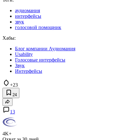
аудиомания
интерфейсы
звук
голосовой помощник
Хабы:
Блог компании Аудиомания
Usability
Голосовые интерфейсы
Звук
Интерфейсы
+23
24
13
4K+
Охват за 30 дней