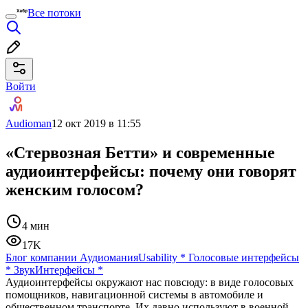
Все потоки
Войти
Audioman
12 окт 2019 в 11:55
«Стервозная Бетти» и современные
аудиоинтерфейсы: почему они говорят
женским голосом?
4 мин
17K
Блог компании Аудиомания
Usability
*
Голосовые интерфейсы
*
Звук
Интерфейсы
*
Аудиоинтерфейсы окружают нас повсюду: в виде голосовых
помощников, навигационной системы в автомобиле и
общественном транспорте. Их давно используют в военной