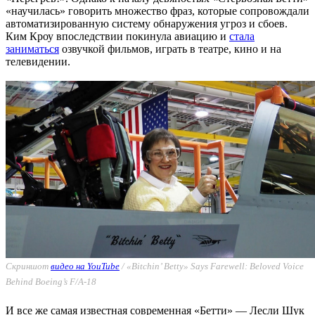
«научилась» говорить множество фраз, которые сопровождали
автоматизированную систему обнаружения угроз и сбоев.
Ким Кроу впоследствии покинула авиацию и
стала
заниматься
озвучкой фильмов, играть в театре, кино и на
телевидении.
Скриншот
видео на YouTube
/ «Bitchin’ Betty» Says Farewell: Beloved Voice
Behind Boeing’s F/A-18
И все же самая известная современная «Бетти» — Лесли Шук