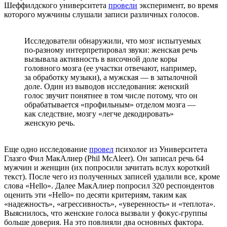
Шеффилдского университета
провели
эксперимент, во время
которого мужчины слушали записи различных голосов.
Исследователи обнаружили, что мозг испытуемых
по-разному интерпретировал звуки: женская речь
вызывала активность в височной доле коры
головного мозга (ее участки отвечают, например,
за обработку музыки), а мужская — в затылочной
доле. Один из выводов исследования: женский
голос звучит понятнее в том числе потому, что он
обрабатывается «профильным» отделом мозга —
как следствие, мозгу «легче декодировать»
женскую речь.
Еще одно исследование
провел
психолог из Университета
Глазго Фил МакАлиер (Phil McAleer). Он записал речь 64
мужчин и женщин (их попросили зачитать вслух короткий
текст). После чего из полученных записей удалили все, кроме
слова «Hello». Далее МакАлиер попросил 320 респондентов
оценить эти «Hello» по десяти критериям, таким как
«надежность», «агрессивность», «уверенность» и «теплота».
Выяснилось, что женские голоса вызвали у фокус-группы
больше доверия. На это повлияли два основных фактора.