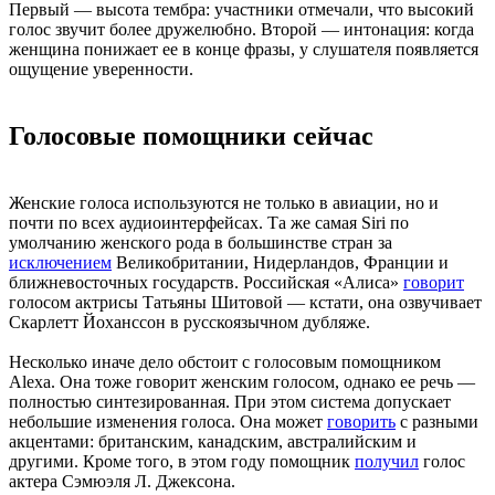
Первый — высота тембра: участники отмечали, что высокий
голос звучит более дружелюбно. Второй — интонация: когда
женщина понижает ее в конце фразы, у слушателя появляется
ощущение уверенности.
Голосовые помощники сейчас
Женские голоса используются не только в авиации, но и
почти по всех аудиоинтерфейсах. Та же самая Siri по
умолчанию женского рода в большинстве стран за
исключением
Великобритании, Нидерландов, Франции и
ближневосточных государств. Российская «Алиса»
говорит
голосом актрисы Татьяны Шитовой — кстати, она озвучивает
Скарлетт Йоханссон в русскоязычном дубляже.
Несколько иначе дело обстоит с голосовым помощником
Alexa. Она тоже говорит женским голосом, однако ее речь —
полностью синтезированная. При этом система допускает
небольшие изменения голоса. Она может
говорить
с разными
акцентами: британским, канадским, австралийским и
другими. Кроме того, в этом году помощник
получил
голос
актера Сэмюэля Л. Джексона.