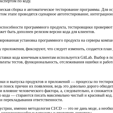
кспертом по коду.
ческая сборка и автоматическое тестирование программы. Для о
а этом этапе проводятся сценарное автотестирование, интеграци
тоспособности программного продукта, тестировщики проверяют
ожет быть дополнен релизом версии кода для клиентов.
зированная установка программного продукта на серверы компа
риложения, фиксируют, что следует изменить, создается план до
тавки кода конечным клиентам используется GitLab. Выбор в пол
льтаты тестов, функциональность, отслеживания ошибки и работа
вки и выпуска продуктов и приложений — процессы по тестиров
в и поиск причин их появления, ведь это довольно дорого обходи
и влияние человеческого фактора, а, следовательно, и снижает
 кода — стараются писать максимально чистый и красивый код.
 и перекладывания ответственности.
устрии, именно методология CI/CD — это не дань моде, а необхо
ять нежизнеспособные варианты и проверить гипотезы.