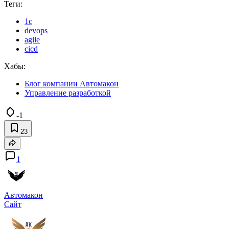
Теги:
1с
devops
agile
cicd
Хабы:
Блог компании Автомакон
Управление разработкой
-1
23
1
Автомакон
Сайт