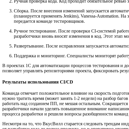
Ручная проверка кода. Код проходит обязательное ревью э
Сборка. После внесения изменений запускается автомати
(планируется применять Jenkins), Vanessa-Automation. Н
передается команде тестировщиков.
Ручное тестирование. После проверки CI-системой рабо
разработчики вновь вносят изменения в код. Этот этап м
Развертывание. После исправления запускается автомати
Поддержка и мониторинг. Специалисты мониторят работу п
В проектах 1С для автоматизации процессов тестирования и дос
позволяет управлять репозиториями проекта, фиксировать резу
Результаты использования CI/CD
Команда отмечает положительное влияние на скорость подгото
нужно тратить время (может занять 1-2 недели) на разбор баго
работать над созданием ПП, не мешая остальным. Сокращается 
разработчики начали уделять повышенное внимание написанию
процесса разработки и решили вопросы разобщенности команд
Несмотря на то, что ВкусВилл старается следовать трендам инд
от разработки кода до релиза продукта, но и оперативно отсе