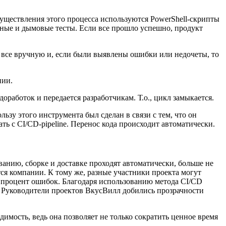
существления этого процесса используются PowerShell-скрипты
онные и дымовые тесты. Если все прошло успешно, продукт
 все вручную и, если были выявлены ошибки или недочеты, то
нии.
работок и передается разработчикам. Т.о., цикл замыкается.
ьзу этого инструмента был сделан в связи с тем, что он
ть с CI/CD-pipeline. Перенос кода происходит автоматически.
анию, сборке и доставке проходят автоматически, больше не
тся компании. К тому же, разные участники проекта могут
ся процент ошибок. Благодаря использованию метода CI/CD
 Руководители проектов ВкусВилл добились прозрачности
димость, ведь она позволяет не только сократить ценное время