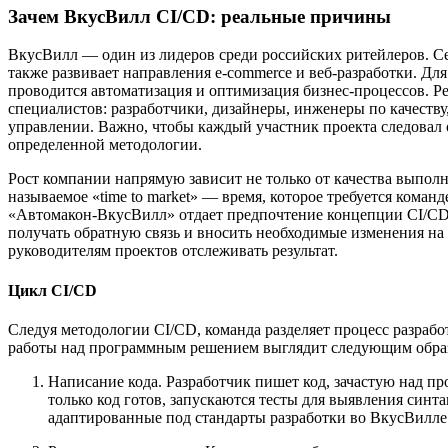
Зачем ВкусВилл CI/CD: реальные причины
ВкусВилл — один из лидеров среди российских ритейлеров. Сет
также развивает направления e-commerce и веб-разработки. Д
проводится автоматизация и оптимизация бизнес-процессов. Р
специалистов: разработчики, дизайнеры, инженеры по качеств
управлении. Важно, чтобы каждый участник проекта следовал 
определенной методологии.
Рост компании напрямую зависит не только от качества выпол
называемое «time to market» — время, которое требуется коман
«Автомакон-ВкусВилл» отдает предпочтение концепции CI/CD.
получать обратную связь и вносить необходимые изменения на с
руководителям проектов отслеживать результат.
Цикл CI/CD
Следуя методологии CI/CD, команда разделяет процесс разрабо
работы над программным решением выглядит следующим обра
Написание кода. Разработчик пишет код, зачастую над пр
только код готов, запускаются тесты для выявления син
адаптированные под стандарты разработки во ВкусВилле