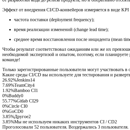
Эффект от внедрения CI/CD-конвейеров измеряется в виде KPI
частота поставки (deployment frequency);
время реализации изменений (change lead time);
среднее время восстановления после инцидента (mean time 
Чтобы результат соответствовал ожиданиям или же их превзош
необходимой экспертизой и опытом, поэтому, если планируете 
команде!
Только зарегистрированные пользователи могут участвовать в 
Какие среды CI/CD вы используете для тестирования и развер
26.92%
Jenkins
14
7.69%
TeamCity
4
1.92%
Bamboo CI
1
0%
Buddy
0
55.77%
Gitlab CI
29
0%
Circle CI
0
0%
GoCD
0
3.85%
Другое
2
3.85%
Мы не используем никаких инструментов CI / CD
2
Проголосовали 52 пользователя. Воздержались 3 пользователя.