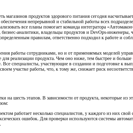
ь магазинов продуктов здорового питания сегодня насчитывает 
ля обеспечения непрерывной и стабильной работы всех подразде
еализовать все планы помогает команда интегратора «Автомакон
у, бизнес-аналитики, владельцы продуктов и DevOps-инженеры, 
определенным правилам, ответственно подходил к работе и собл
нения работы сотрудниками, но и от применяемых моделей управ
де для реализации продукта. Чем оно ниже, тем быстрее и больш
 Все специалисты, участвующие в создании и подготовке к вып
воем участке работы, что, к тому же, снижает риск несоответст
тки на шесть этапов. В зависимости от продукта, некоторые из 
зом:
оектом работает несколько специалистов, у каждого из них свой 
таксических ошибок. Для проверки используются системы автома
.