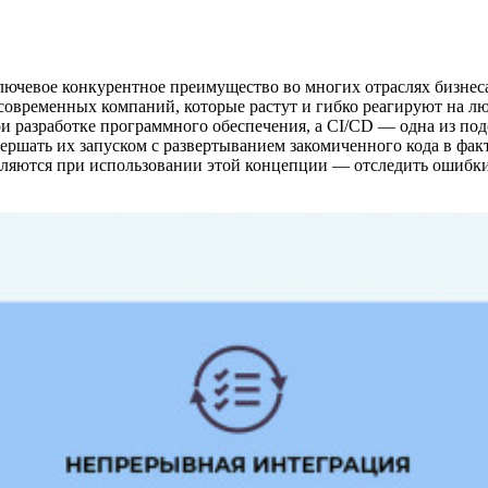
ючевое конкурентное преимущество во многих отраслях бизнеса
современных компаний, которые растут и гибко реагируют на л
ри разработке программного обеспечения, а CI/CD — одна из по
вершать их запуском с развертыванием закомиченного кода в фа
вляются при использовании этой концепции — отследить ошибки 