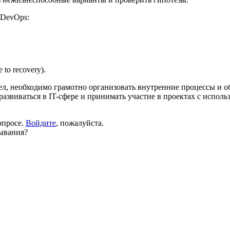
 DevOps:
to recovery).
ел, необходимо грамотно организовать внутренние процессы и о
развиваться в IT-сфере и принимать участие в проектах с испо
опросе.
Войдите
, пожалуйста.
тывания?