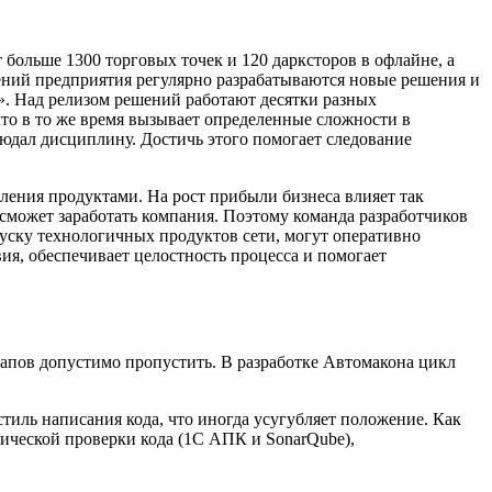
больше 1300 торговых точек и 120 дарксторов в офлайне, а
лений предприятия регулярно разрабатываются новые решения и
». Над релизом решений работают десятки разных
что в то же время вызывает определенные сложности в
юдал дисциплину. Достичь этого помогает следование
ления продуктами. На рост прибыли бизнеса влияет так
е сможет заработать компания. Поэтому команда разработчиков
уску технологичных продуктов сети, могут оперативно
вия, обеспечивает целостность процесса и помогает
этапов допустимо пропустить. В разработке Автомакона цикл
стиль написания кода, что иногда усугубляет положение. Как
тической проверки кода (1С АПК и SonarQube),