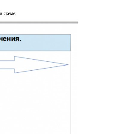
й схеме: