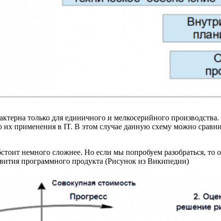
арактерна только для единичного и мелкосерийного производств
о их применения в IT. В этом случае данную схему можно сравн
бстоит немного сложнее. Но если мы попробуем разобраться, то
звития программного продукта (Рисунок из Википедии)