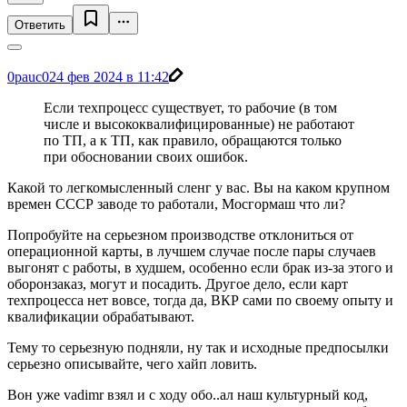
Ответить
0pauc0
24 фев 2024 в 11:42
Если техпроцесс существует, то рабочие (в том
числе и высококвалифицированные) не работают
по ТП, а к ТП, как правило, обращаются только
при обосновании своих ошибок.
Какой то легкомысленный сленг у вас. Вы на каком крупном
времен СССР заводе то работали, Мосгормаш что ли?
Попробуйте на серьезном производстве отклониться от
операционной карты, в лучшем случае после пары случаев
выгонят с работы, в худшем, особенно если брак из-за этого и
оборонзаказ, могут и посадить. Другое дело, если карт
техпроцесса нет вовсе, тогда да, ВКР сами по своему опыту и
квалификации обрабатывают.
Тему то серьезную подняли, ну так и исходные предпосылки
серьезно описывайте, чего хайп ловить.
Вон уже vadimr взял и с ходу обо..ал наш культурный код,