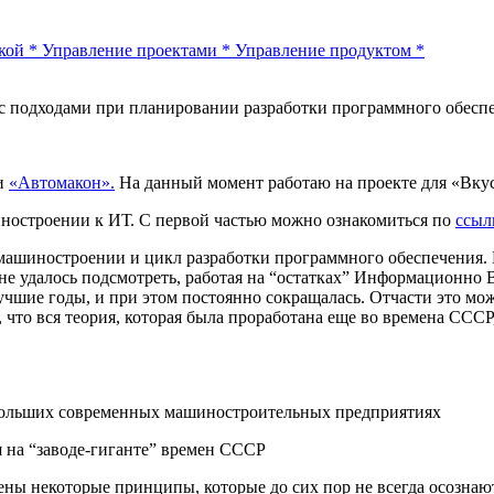
кой
*
Управление проектами
*
Управление продуктом
*
 подходами при планировании разработки программного обеспе
ии
«Автомакон».
На данный момент работаю на проекте для «Вку
ностроении к ИТ. С первой частью можно ознакомиться по
ссыл
машиностроении и цикл разработки программного обеспечения. Н
е удалось подсмотреть, работая на “остатках” Информационно 
учшие годы, и при этом постоянно сокращалась. Отчасти это мо
 что вся теория, которая была проработана еще во времена СССР
больших современных машиностроительных предприятиях
 на “заводе-гиганте” времен СССР
ены некоторые принципы, которые до сих пор не всегда осознаю