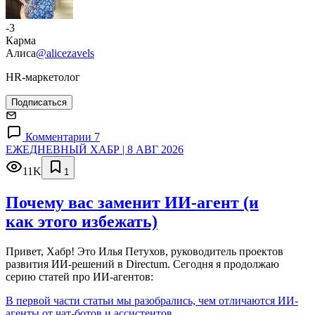
-3
Карма
Алиса
@alicezavels
HR-маркетолог
Подписаться
Комментарии 7
ЕЖЕДНЕВНЫЙ ХАБР | 8 АВГ 2026
11K
1
Почему вас заменит ИИ‑агент (и
как этого избежать)
Привет, Хабр! Это Илья Петухов, руководитель проектов
развития ИИ-решений в Directum. Сегодня я продолжаю
серию статей про ИИ-агентов:
В первой части статьи мы разобрались, чем отличаются ИИ-
агенты от чат-ботов и ассистентов.