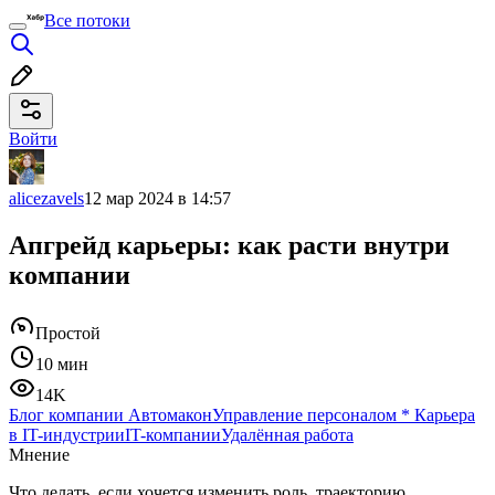
Все потоки
Войти
alicezavels
12 мар 2024 в 14:57
Апгрейд карьеры: как расти внутри
компании
Простой
10 мин
14K
Блог компании Автомакон
Управление персоналом
*
Карьера
в IT-индустрии
IT-компании
Удалённая работа
Мнение
Что делать, если хочется изменить роль, траекторию