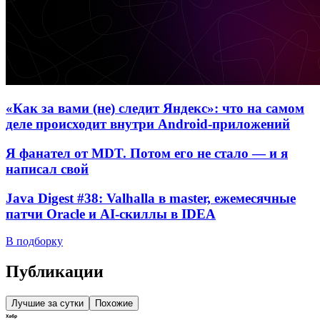
«Как за вами (не) следит Яндекс»: что на самом
деле происходит внутри Android-приложений
Я фанател от MDT. Потом его не стало — и я
написал свой
Java Digest #38: Valhalla в master, ежемесячные
патчи Oracle и AI-скиллы в IDEA
В подборку
Публикации
Лучшие за сутки
Похожие