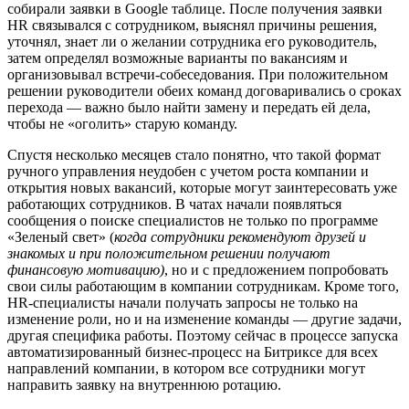
собирали заявки в Google таблице. После получения заявки
HR связывался с сотрудником, выяснял причины решения,
уточнял, знает ли о желании сотрудника его руководитель,
затем определял возможные варианты по вакансиям и
организовывал встречи-собеседования. При положительном
решении руководители обеих команд договаривались о сроках
перехода — важно было найти замену и передать ей дела,
чтобы не «оголить» старую команду.
Спустя несколько месяцев стало понятно, что такой формат
ручного управления неудобен с учетом роста компании и
открытия новых вакансий, которые могут заинтересовать уже
работающих сотрудников. В чатах начали появляться
сообщения о поиске специалистов не только по программе
«Зеленый свет» (
когда сотрудники рекомендуют друзей и
знакомых и при положительном решении получают
финансовую мотивацию)
, но и с предложением попробовать
свои силы работающим в компании сотрудникам. Кроме того,
HR-специалисты начали получать запросы не только на
изменение роли, но и на изменение команды — другие задачи,
другая специфика работы. Поэтому сейчас в процессе запуска
автоматизированный бизнес-процесс на Битриксе для всех
направлений компании, в котором все сотрудники могут
направить заявку на внутреннюю ротацию.