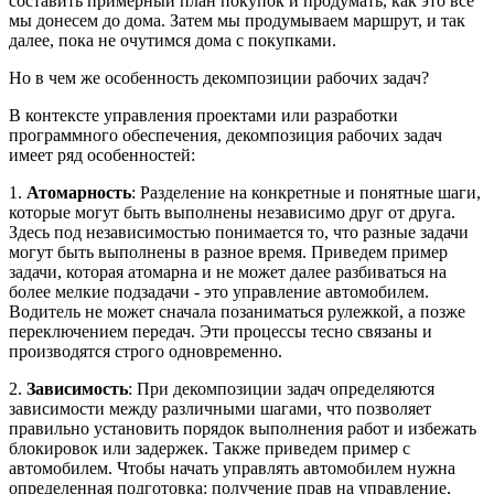
составить примерный план покупок и продумать, как это все
мы донесем до дома. Затем мы продумываем маршрут, и так
далее, пока не очутимся дома с покупками.
Но в чем же особенность декомпозиции рабочих задач?
В контексте управления проектами или разработки
программного обеспечения, декомпозиция рабочих задач
имеет ряд особенностей:
1.
Атомарность
: Разделение на конкретные и понятные шаги,
которые могут быть выполнены независимо друг от друга.
Здесь под независимостью понимается то, что разные задачи
могут быть выполнены в разное время. Приведем пример
задачи, которая атомарна и не может далее разбиваться на
более мелкие подзадачи - это управление автомобилем.
Водитель не может сначала позаниматься рулежкой, а позже
переключением передач. Эти процессы тесно связаны и
производятся строго одновременно.
2.
Зависимость
: При декомпозиции задач определяются
зависимости между различными шагами, что позволяет
правильно установить порядок выполнения работ и избежать
блокировок или задержек. Также приведем пример с
автомобилем. Чтобы начать управлять автомобилем нужна
определенная подготовка: получение прав на управление,