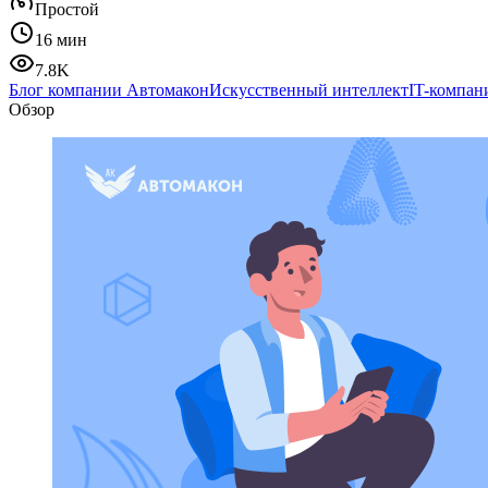
Простой
16 мин
7.8K
Блог компании Автомакон
Искусственный интеллект
IT-компан
Обзор