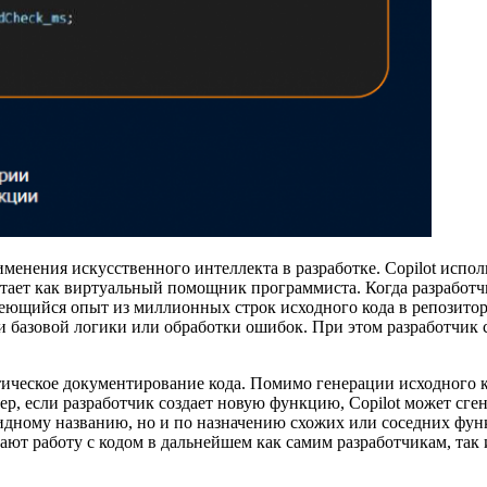
именения искусственного интеллекта в разработке. Copilot испо
ботает как виртуальный помощник программиста. Когда разработч
ющийся опыт из миллионных строк исходного кода в репозитори
ии базовой логики или обработки ошибок. При этом разработчик
ическое документирование кода. Помимо генерации исходного ко
, если разработчик создает новую функцию, Copilot может сге
видному названию, но и по назначению схожих или соседних функ
ют работу с кодом в дальнейшем как самим разработчикам, так