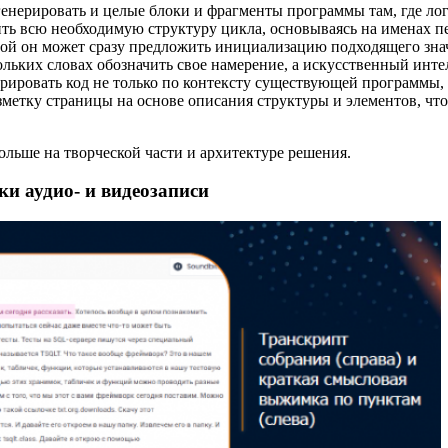
 генерировать и целые блоки и фрагменты программы там, где ло
лнить всю необходимую структуру цикла, основываясь на именах 
ой он может сразу предложить инициализацию подходящего знач
ольких словах обозначить свое намерение, а искусственный инт
нерировать код не только по контексту существующей программы,
метку страницы на основе описания структуры и элементов, чт
ольше на творческой части и архитектуре решения.
вки аудио- и видеозаписи