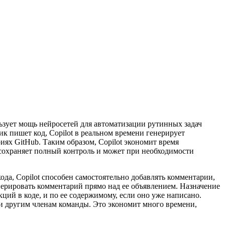
льзует мощь нейросетей для автоматизации рутинных задач
ик пишет код, Copilot в реальном времени генерирует
ях GitHub. Таким образом, Copilot экономит время
 сохраняет полный контроль и может при необходимости
да, Copilot способен самостоятельно добавлять комментарии,
нерировать комментарий прямо над ее объявлением. Назначение
ций в коде, и по ее содержимому, если оно уже написано.
 и другим членам команды. Это экономит много времени,