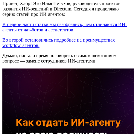
Привет, Хабр! Это Илья Петухов, руководитель проектов
развития ИИ-решений в Directum. Сегодня я продолжаю
серию статей про ИИ-агентов:
В первой части статьи мы разобрались, чем отличаются ИИ-
агенты от чат-ботов и ассистентов.
Во второй остановились подробнее на преимуществах
workflow-агентов.
Думаю, настало время поговорить о самом щекотливом
вопросе — замене сотрудников ИИ-агентами.