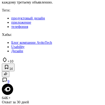
каждому третьему объявлению.
Теги:
продуктовый дизайн
приложение
телефония
Хабы:
Блог компании AvitoTech
Usability
Дизайн
+10
14
9
64K+
Охват за 30 дней