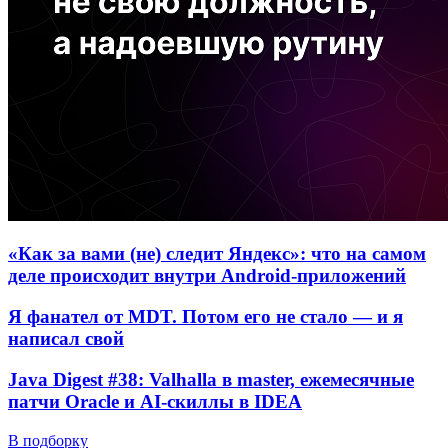
«Как за вами (не) следит Яндекс»: что на самом
деле происходит внутри Android-приложений
Я фанател от MDT. Потом его не стало — и я
написал свой
Java Digest #38: Valhalla в master, ежемесячные
патчи Oracle и AI-скиллы в IDEA
В подборку