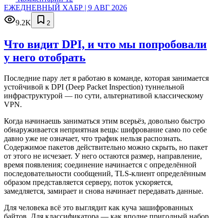
ЕЖЕДНЕВНЫЙ ХАБР | 9 АВГ 2026
9.2K
2
Что видит DPI, и что мы попробовали
у него отобрать
Последние пару лет я работаю в команде, которая занимается
устойчивой к DPI (Deep Packet Inspection) туннельной
инфраструктурой — по сути, альтернативой классическому
VPN.
Когда начинаешь заниматься этим всерьёз, довольно быстро
обнаруживается неприятная вещь: шифрование само по себе
давно уже не означает, что трафик нельзя распознать.
Содержимое пакетов действительно можно скрыть, но пакет
от этого не исчезает. У него остаются размер, направление,
время появления; соединение начинается с определённой
последовательности сообщений, TLS-клиент определённым
образом представляется серверу, поток ускоряется,
замедляется, замирает и снова начинает передавать данные.
Для человека всё это выглядит как куча зашифрованных
байтов. Для классификатора — как вполне пригодный набор