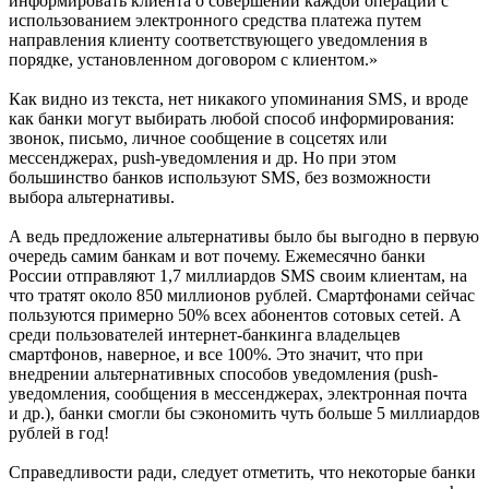
информировать клиента о совершении каждой операции с
использованием электронного средства платежа путем
направления клиенту соответствующего уведомления в
порядке, установленном договором с клиентом.»
Как видно из текста, нет никакого упоминания SMS, и вроде
как банки могут выбирать любой способ информирования:
звонок, письмо, личное сообщение в соцсетях или
мессенджерах, push-уведомления и др. Но при этом
большинство банков используют SMS, без возможности
выбора альтернативы.
А ведь предложение альтернативы было бы выгодно в первую
очередь самим банкам и вот почему. Ежемесячно банки
России отправляют 1,7 миллиардов SMS своим клиентам, на
что тратят около 850 миллионов рублей. Смартфонами сейчас
пользуются примерно 50% всех абонентов сотовых сетей. А
среди пользователей интернет-банкинга владельцев
смартфонов, наверное, и все 100%. Это значит, что при
внедрении альтернативных способов уведомления (push-
уведомления, сообщения в мессенджерах, электронная почта
и др.), банки смогли бы сэкономить чуть больше 5 миллиардов
рублей в год!
Справедливости ради, следует отметить, что некоторые банки