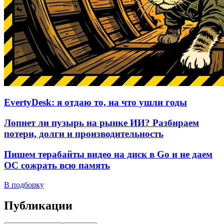
EvertyDesk: я отдаю то, на что ушли годы
Лопнет ли пузырь на рынке ИИ? Разбираем
потери, долги и производительность
Пишем терабайты видео на диск в Go и не даем
ОС сожрать всю память
В подборку
Публикации