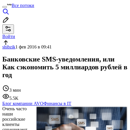
Все потоки
Войти
shibzik
1 фев 2016 в 09:41
Банковские SMS-уведомления, или
Как сэкономить 5 миллиардов рублей в
год
3 мин
5.5K
Блог компании AVO
Финансы в IT
Очень часто
наши
российские
клиенты
спрашивают