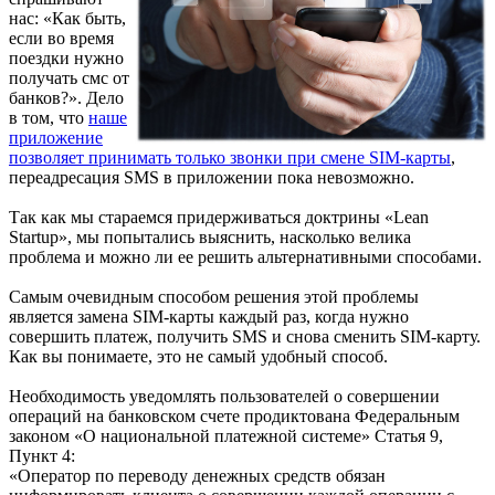
нас: «Как быть,
если во время
поездки нужно
получать смс от
банков?». Дело
в том, что
наше
приложение
позволяет принимать только звонки при смене SIM-карты
,
переадресация SMS в приложении пока невозможно.
Так как мы стараемся придерживаться доктрины «Lean
Startup», мы попытались выяснить, насколько велика
проблема и можно ли ее решить альтернативными способами.
Самым очевидным способом решения этой проблемы
является замена SIM-карты каждый раз, когда нужно
совершить платеж, получить SMS и снова сменить SIM-карту.
Как вы понимаете, это не самый удобный способ.
Необходимость уведомлять пользователей о совершении
операций на банковском счете продиктована Федеральным
законом «О национальной платежной системе» Статья 9,
Пункт 4:
«Оператор по переводу денежных средств обязан