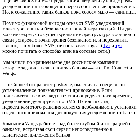
в целях экономии уже предлагают альтернативу в виде push-
уведомлений или сообщений через собственные приложения.
Но, к сожалению, таких банков пока совсем мало — единицы.
Помимо финансовой выгоды отказ от SMS-уведомлений
может увеличить и безопасность онлайн-транзакций. Ни для
кого не секрет, что существующая инфраструктура мобильной
связи устарела с точки зрения безопасности, и перехватить
звонок, а тем более SMS, не составляет труда. (
Тут
и
тут
можно почитать о способах атак на сотовые сети.)
Мы нашли по крайней мере две российские компании,
которые задались целью помочь банкам — это Tim Connect и
Wings.
Tim Connect отправляет push-уведомления на специально
установаленное пользователями приложение. Если
пользователь не ввел код в течении определенного времени,
уведомление дублируется по SMS. На наш взгляд,
недостатком этого решения является необходимость установки
отдельного приложения для получения уведомлений от банка.
Компания Wings работает над более глубокой интеграцией с
банками, встраивая свой сервис непосредственно в
клиентские приложения банков.