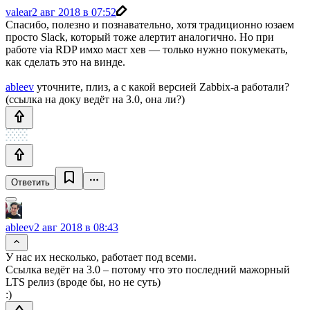
valear
2 авг 2018 в 07:52
Спасибо, полезно и познавательно, хотя традиционно юзаем
просто Slack, который тоже алертит аналогично. Но при
работе via RDP имхо маст хев — только нужно покумекать,
как сделать это на винде.
ableev
уточните, плиз, а с какой версией Zabbix-а работали?
(ссылка на доку ведёт на 3.0, она ли?)
Ответить
ableev
2 авг 2018 в 08:43
У нас их несколько, работает под всеми.
Ссылка ведёт на 3.0 – потому что это последний мажорный
LTS релиз (вроде бы, но не суть)
:)