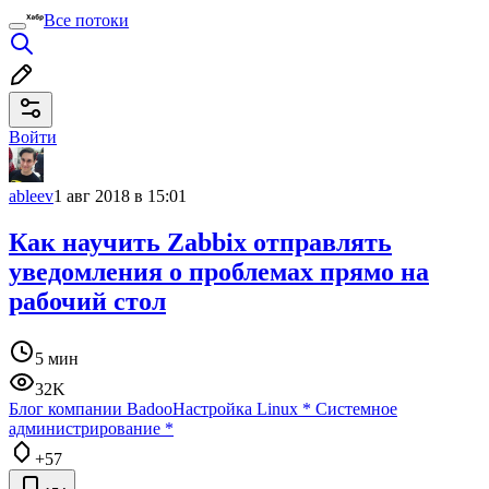
Все потоки
Войти
ableev
1 авг 2018 в 15:01
Как научить Zabbix отправлять
уведомления о проблемах прямо на
рабочий стол
5 мин
32K
Блог компании Badoo
Настройка Linux
*
Системное
администрирование
*
+57