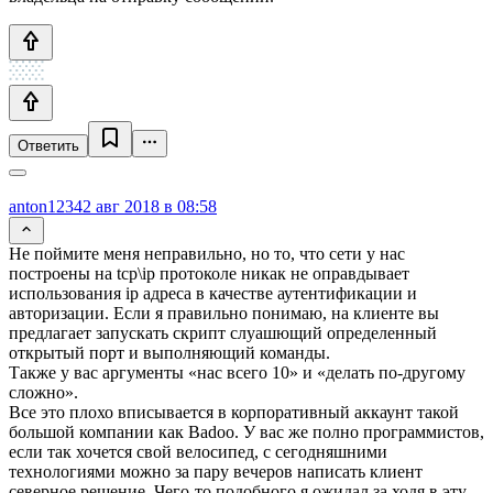
Ответить
anton1234
2 авг 2018 в 08:58
Не поймите меня неправильно, но то, что сети у нас
построены на tcp\ip протоколе никак не оправдывает
использования ip адреса в качестве аутентификации и
авторизации. Если я правильно понимаю, на клиенте вы
предлагает запускать скрипт слуашющий определенный
открытый порт и выполняющий команды.
Также у вас аргументы «нас всего 10» и «делать по-другому
сложно».
Все это плохо вписывается в корпоративный аккаунт такой
большой компании как Badoo. У вас же полно программистов,
если так хочется свой велосипед, с сегодняшними
технологиями можно за пару вечеров написать клиент
северное решение. Чего-то подобного я ожидал за ходя в эту