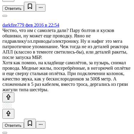
Ответить
darkfire77
9 фев 2016 в 22:54
Честно, что им с самолета дали? Пару болтов и кусков
обшивки, ну может еще проводку. Явно не
гидравлику\эл.приводы\электронику. Ну и нафиг это мега
патриотичное упоминание. Чеж тогда не из деталей реактора
АПЛ (классно в темноте светились-бы), или деталей ракеты,
после запуска МБР.
Хотя как помню, на кладбище самолётов, за пузырь, снимал
провода. Медные жилы, посеребрённые, в негорючей оплётке
и еще сверху стальная оплётка. При подключении колонок,
качество звука, как у бескислородников за 500$ метр. А
сложенным в 5 раз кабелем, вместо троса, дергались из грязи
жигули типа шестёры.
Ответить