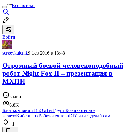
Все потоки
Войти
sergeykalenik
9 фев 2016 в 13:48
Огромный боевой человекоподобный
робот Night Fox II – презентация в
МХПИ
3 мин
6.8K
Блог компании ВиЭмТи Групп
Компьютерное
железо
Киберпанк
Робототехника
DIY или Сделай сам
+1