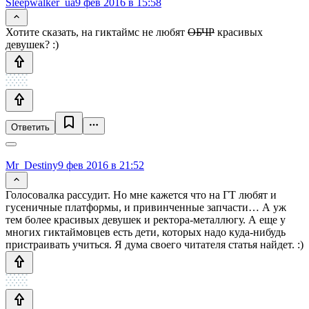
Sleepwalker_ua
9 фев 2016 в 15:58
Хотите сказать, на гиктаймс не любят
ОБЧР
красивых
девушек? :)
Ответить
Mr_Destiny
9 фев 2016 в 21:52
Голосовалка рассудит. Но мне кажется что на ГТ любят и
гусеничные платформы, и привинченные запчасти… А уж
тем более красивых девушек и ректора-металлюгу. А еще у
многих гиктаймовцев есть дети, которых надо куда-нибудь
пристраивать учиться. Я дума своего читателя статья найдет. :)