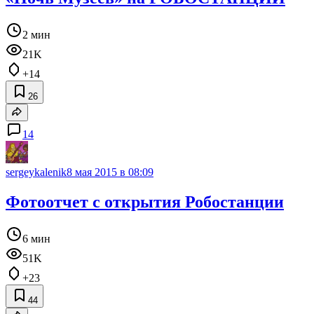
2 мин
21K
+14
26
14
sergeykalenik
8 мая 2015 в 08:09
Фотоотчет с открытия Робостанции
6 мин
51K
+23
44