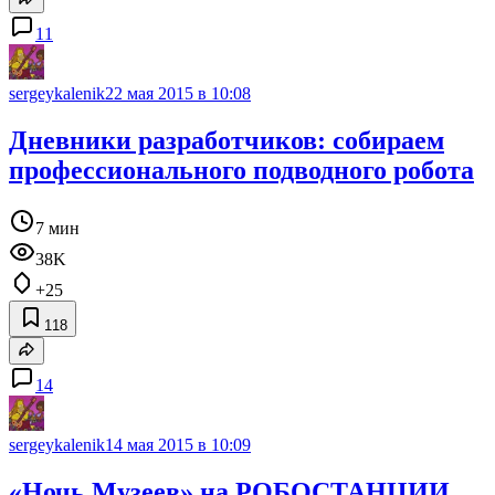
11
sergeykalenik
22 мая 2015 в 10:08
Дневники разработчиков: собираем
профессионального подводного робота
7 мин
38K
+25
118
14
sergeykalenik
14 мая 2015 в 10:09
«Ночь Музеев» на РОБОСТАНЦИИ