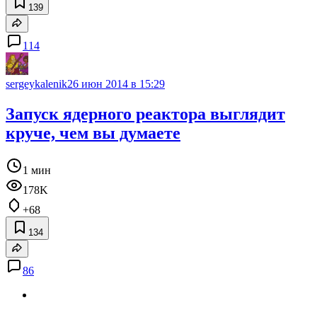
139
114
sergeykalenik
26 июн 2014 в 15:29
Запуск ядерного реактора выглядит
круче, чем вы думаете
1 мин
178K
+68
134
86