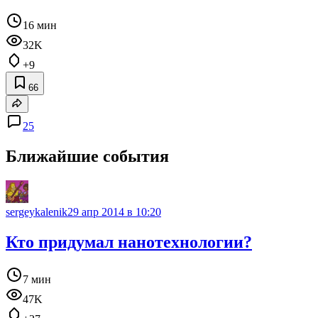
16 мин
32K
+9
66
25
Ближайшие события
sergeykalenik
29 апр 2014 в 10:20
Кто придумал нанотехнологии?
7 мин
47K