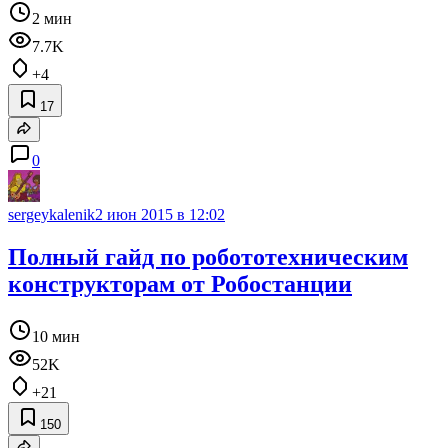
2 мин
7.7K
+4
17
0
sergeykalenik
2 июн 2015 в 12:02
Полный гайд по робототехническим
конструкторам от Робостанции
10 мин
52K
+21
150