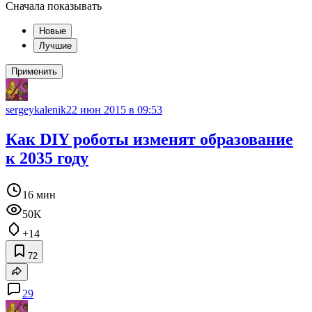
Сначала показывать
Новые
Лучшие
Применить
sergeykalenik
22 июн 2015 в 09:53
Как DIY роботы изменят образование
к 2035 году
16 мин
50K
+14
72
29