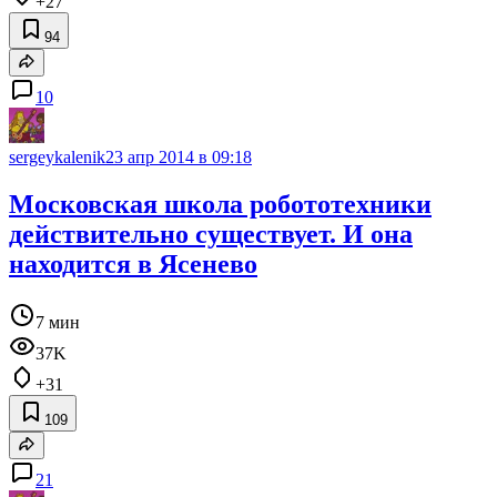
+27
94
10
sergeykalenik
23 апр 2014 в 09:18
Московская школа робототехники
действительно существует. И она
находится в Ясенево
7 мин
37K
+31
109
21