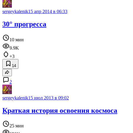
sergeykalenik
15 апр 2014 в 06:33
30° прогресса
10 мин
9.9K
+3
14
2
sergeykalenik
15 июл 2013 в 09:02
Краткая история освоения космоса
25 мин