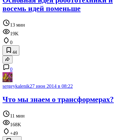
Основная идея робототехники и
восемь идей поменьше
13 мин
19K
0
44
0
sergeykalenik
27 июн 2014 в 08:22
Что мы знаем о трансформерах?
11 мин
168K
+49