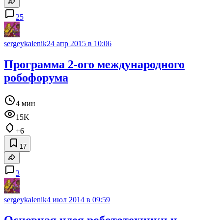
25
sergeykalenik
24 апр 2015 в 10:06
Программа 2-ого международного
робофорума
4 мин
15K
+6
17
3
sergeykalenik
4 июл 2014 в 09:59