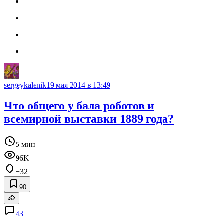
sergeykalenik
19 мая 2014 в 13:49
Что общего у бала роботов и
всемирной выставки 1889 года?
5 мин
96K
+32
90
43