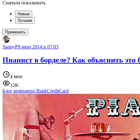
Сначала показывать
Новые
Лучшие
Применить
SannyP
9 июн 2014 в 07:03
Пианист в борделе? Как объяснить это 
4 мин
12K
Блог компании BankCreditCard