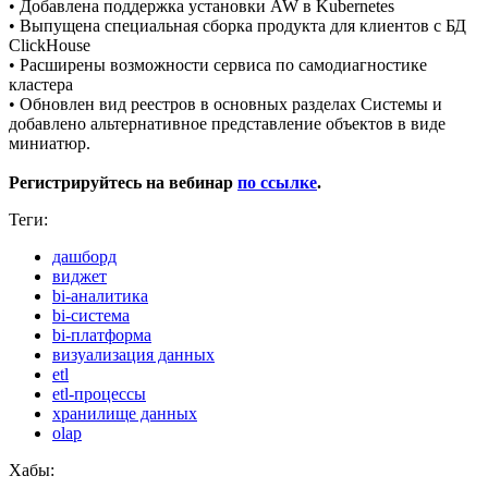
• Добавлена поддержка установки AW в Kubernetes
• Выпущена специальная сборка продукта для клиентов с БД
ClickHouse
• Расширены возможности сервиса по самодиагностике
кластера
• Обновлен вид реестров в основных разделах Системы и
добавлено альтернативное представление объектов в виде
миниатюр.
Регистрируйтесь на вебинар
по ссылке
.
Теги:
дашборд
виджет
bi-аналитика
bi-система
bi-платформа
визуализация данных
etl
etl-процессы
хранилище данных
olap
Хабы: