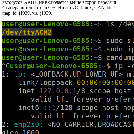
автобусов АКПП не включается выше второй передачи.
Сканера нет читать нечем. Но есть C, Linux, CANable,
map_id_j1939, viz_j1939.