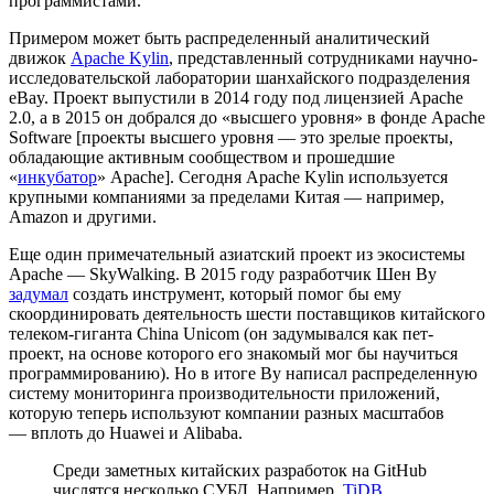
программистами.
Примером может быть распределенный аналитический
движок
Apache Kylin
, представленный сотрудниками научно-
исследовательской лаборатории шанхайского подразделения
eBay. Проект выпустили в 2014 году под лицензией Apache
2.0, а в 2015 он добрался до «высшего уровня» в фонде Apache
Software [проекты высшего уровня — это зрелые проекты,
обладающие активным сообществом и прошедшие
«
инкубатор
» Apache]. Сегодня Apache Kylin используется
крупными компаниями за пределами Китая — например,
Amazon и другими.
Еще один примечательный азиатский проект из экосистемы
Apache — SkyWalking. В 2015 году разработчик Шен Ву
задумал
создать инструмент, который помог бы ему
скоординировать деятельность шести поставщиков китайского
телеком-гиганта China Unicom (он задумывался как пет-
проект, на основе которого его знакомый мог бы научиться
программированию). Но в итоге Ву написал распределенную
систему мониторинга производительности приложений,
которую теперь используют компании разных масштабов
— вплоть до Huawei и Alibaba.
Среди заметных китайских разработок на GitHub
числятся несколько СУБД. Например,
TiDB
,