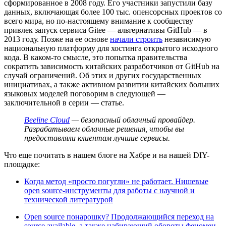
сформированное в 2008 году. Его участники запустили базу
данных, включающая более 100 тыс. опенсорсных проектов со
всего мира, но по-настоящему внимание к сообществу
привлек запуск сервиса Gitee — альтернативы GitHub — в
2013 году. Позже на ее основе
начали строить
независимую
национальную платформу для хостинга открытого исходного
кода. В каком-то смысле, это попытка правительства
сократить зависимость китайских разработчиков от GitHub на
случай ограничений. Об этих и других государственных
инициативах, а также активном развитии китайских больших
языковых моделей поговорим в следующей —
заключительной в серии — статье.
Beeline Cloud
— безопасный облачный провайдер.
Разрабатываем облачные решения, чтобы вы
предоставляли клиентам лучшие сервисы.
Что еще почитать в нашем блоге на Хабре и на нашей DIY-
площадке:
Когда метод «просто погугли» не работает. Нишевые
open source-инструменты для работы с научной и
технической литературой
Open source понарошку? Продолжающийся переход на
source available, а также набирающий обороты феномен