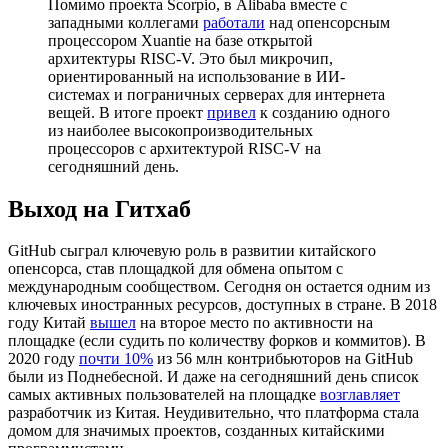
Помимо проекта Scorpio, в Alibaba вместе с
западными коллегами
работали
над опенсорсным
процессором Xuantie на базе открытой
архитектуры RISC-V. Это был микрочип,
ориентированный на использование в ИИ-
системах и пограничных серверах для интернета
вещей. В итоге проект
привел
к созданию одного
из наиболее высокопроизводительных
процессоров с архитектурой RISC-V на
сегодняшний день.
Выход на Гитхаб
GitHub сыграл ключевую роль в развитии китайского
опенсорса, став площадкой для обмена опытом с
международным сообществом. Сегодня он остается одним из
ключевых иностранных ресурсов, доступных в стране. В 2018
году Китай
вышел
на второе место по активности на
площадке (если судить по количеству форков и коммитов). В
2020 году
почти 10%
из 56 млн контрибьюторов на GitHub
были из Поднебесной. И даже на сегодняшний день список
самых активных пользователей на площадке
возглавляет
разработчик из Китая. Неудивительно, что платформа стала
домом для значимых проектов, созданных китайскими