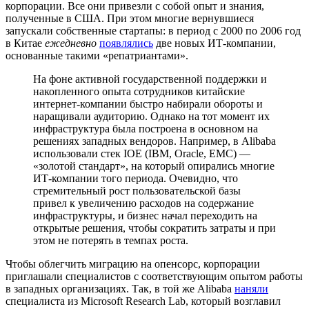
корпорации. Все они привезли с собой опыт и знания,
полученные в США. При этом многие вернувшиеся
запускали собственные стартапы: в период с 2000 по 2006 год
в Китае
ежедневно
появлялись
две новых ИТ-компании,
основанные такими «репатриантами».
На фоне активной государственной поддержки и
накопленного опыта сотрудников китайские
интернет-компании быстро набирали обороты и
наращивали аудиторию. Однако на тот момент их
инфраструктура была построена в основном на
решениях западных вендоров. Например, в Alibaba
использовали стек IOE (IBM, Oracle, EMC) —
«золотой стандарт», на который опирались многие
ИТ-компании того периода. Очевидно, что
стремительный рост пользовательской базы
привел к увеличению расходов на содержание
инфраструктуры, и бизнес начал переходить на
открытые решения, чтобы сократить затраты и при
этом не потерять в темпах роста.
Чтобы облегчить миграцию на опенсорс, корпорации
приглашали специалистов с соответствующим опытом работы
в западных организациях. Так, в той же Alibaba
наняли
специалиста из Microsoft Research Lab, который возглавил