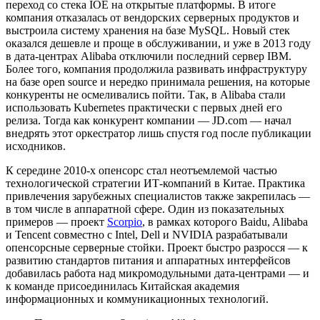
переход со стека IOE на открытые платформы. В итоге
компания отказалась от вендорских серверных продуктов и
выстроила систему хранения на базе MySQL. Новый стек
оказался дешевле и проще в обслуживании, и уже в 2013 году
в дата-центрах Alibaba отключили последний сервер IBM.
Более того, компания продолжила развивать инфраструктуру
на базе open source и нередко принимала решения, на которые
конкуренты не осмеливались пойти. Так, в Alibaba стали
использовать Kubernetes практически с первых дней его
релиза. Тогда как конкурент компании — JD.com — начал
внедрять этот оркестратор лишь спустя год после публикации
исходников.
К середине 2010-х опенсорс стал неотъемлемой частью
технологической стратегии ИТ-компаний в Китае. Практика
привлечения зарубежных специалистов также закрепилась —
в том числе в аппаратной сфере. Один из показательных
примеров — проект
Scorpio
, в рамках которого Baidu, Alibaba
и Tencent совместно с Intel, Dell и NVIDIA разрабатывали
опенсорсные серверные стойки. Проект быстро разросся — к
развитию стандартов питания и аппаратных интерфейсов
добавилась работа над микромодульными дата-центрами — и
к команде присоединилась Китайская академия
информационных и коммуникационных технологий.