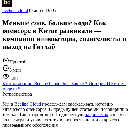
beeline_cloud
19 апр в 16:05
Меньше слов, больше кода? Как
опенсорс в Китае развивали —
компании-инноваторы, евангелисты и
выход на Гитхаб
Простой
6 мин
8.8K
Блог компании Beeline Cloud
Open source
*
История IT
Бизнес-
модели
*
Ретроспектива
Мы в
Beeline Cloud
продолжаем рассказывать историю
китайского опенсорса. В предыдущей статье мы поговорили о
том, как Linux привезли в Поднебесную
на дискетах
и какую
роль сыграли университеты в распространении открытого
программного обеспечения.