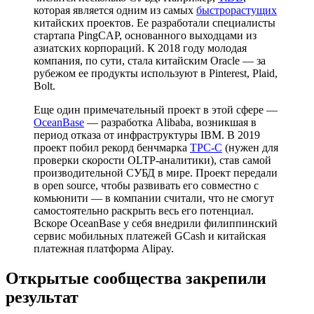
которая является одним из самых
быстрорастущих
китайских проектов. Ее разработали специалисты
стартапа PingCAP, основанного выходцами из
азиатских корпораций. К 2018 году молодая
компания, по сути, стала китайским Oracle — за
рубежом ее продукты используют в Pinterest, Plaid,
Bolt.
Еще один примечательный проект в этой сфере —
OceanBase
— разработка Alibaba, возникшая в
период отказа от инфраструктуры IBM. В 2019
проект побил рекорд бенчмарка
TPC-C
(нужен для
проверки скорости OLTP-аналитики), став самой
производительной СУБД в мире. Проект передали
в open source, чтобы развивать его совместно с
комьюнити — в компании считали, что не смогут
самостоятельно раскрыть весь его потенциал.
Вскоре OceanBase у себя внедрили филиппинский
сервис мобильных платежей GCash и китайская
платежная платформа Alipay.
Открытые сообщества закрепили
результат