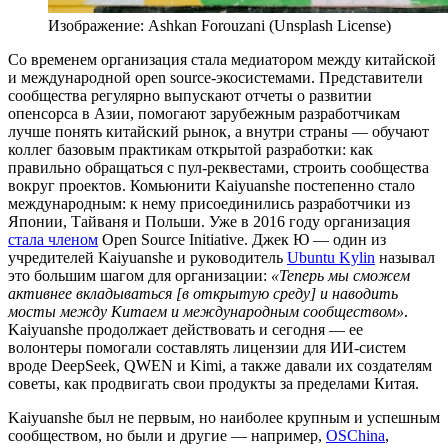
Изображение: Ashkan Forouzani (Unsplash License)
Со временем организация стала медиатором между китайской
и международной open source-экосистемами. Представители
сообщества регулярно выпускают отчеты о развитии
опенсорса в Азии, помогают зарубежным разработчикам
лучше понять китайский рынок, а внутри страны — обучают
коллег базовым практикам открытой разработки: как
правильно обращаться с пул-реквестами, строить сообщества
вокруг проектов. Комьюнити Kaiyuanshe постепенно стало
международным: к нему присоединились разработчики из
Японии, Тайваня и Польши. Уже в 2016 году организация
стала членом
Open Source Initiative. Джек Ю — один из
учредителей Kaiyuanshe и руководитель
Ubuntu Kylin
называл
это большим шагом для организации:
«Теперь мы сможем
активнее вкладываться [в открытую среду] и наводить
мосты между Китаем и международным сообществом»
.
Kaiyuanshe продолжает действовать и сегодня — ее
волонтеры помогали составлять лицензии для ИИ-систем
вроде DeepSeek, QWEN и Kimi, а также давали их создателям
советы, как продвигать свои продукты за пределами Китая.
Kaiyuanshe был не первым, но наиболее крупным и успешным
сообществом, но были и другие — например,
OSChina
,