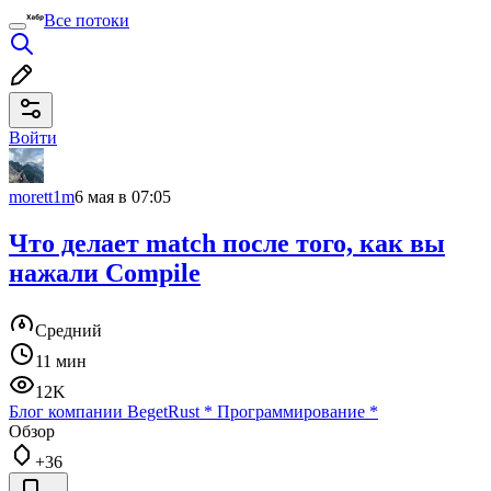
Все потоки
Войти
morett1m
6 мая в 07:05
Что делает match после того, как вы
нажали Compile
Средний
11 мин
12K
Блог компании Beget
Rust
*
Программирование
*
Обзор
+36